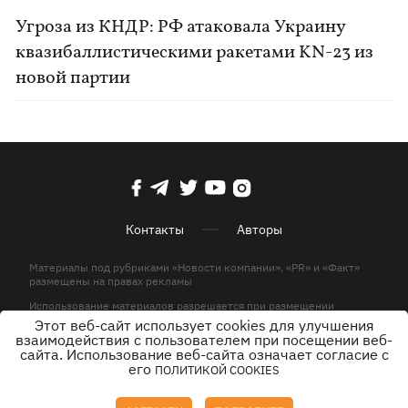
Угроза из КНДР: РФ атаковала Украину
квазибаллистическими ракетами KN-23 из
новой партии
Контакты
Авторы
Материалы под рубриками «Новости компании», «PR» и «Факт»
размещены на правах рекламы
Использование материалов разрешается при размещении
активной гиперссылки на KP.UA в первом абзаце.
Этот веб-сайт использует cookies для улучшения
взаимодействия с пользователем при посещении веб-
© ООО «ЮЛАВ МЕДИА»,2026. Все права защищены.
сайта. Использование веб-сайта означает согласие с
его
ПОЛИТИКОЙ COOKIES
Дизайн