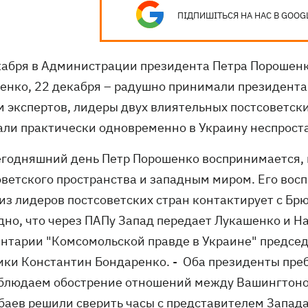
ПІДПИШІТЬСЯ НА НАС В GOOG
кабря в Администрации президента Петра Порошенк
енко, 22 декабря – радушно принимали президента
м экспертов, лидеры двух влиятельных постсоветск
али практически одновременно в Украину неспроста
сегодняшний день Петр Порошенко воспринимается,
оветского пространства и западным миром. Его вос
 из лидеров постсоветских стран контактирует с Б
дно, что через ПАПу Запад передает Лукашенко и На
нтарии "Комсомольской правде в Украине" председ
ики Константин Бондаренко. - Оба президенты преб
блюдаем обострение отношений между Вашингтоном
баев решили сверить часы с представителем Запад