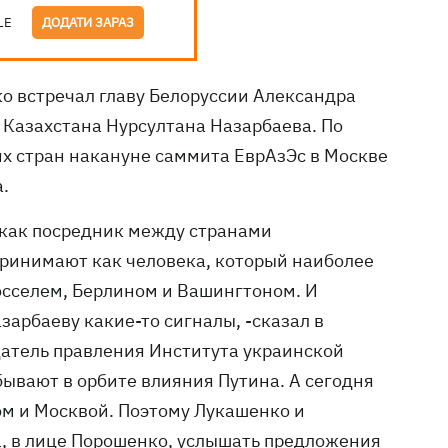
LE
ДОДАТИ ЗАРАЗ
о встречал главу Белоруссии Александра
 Казахстана Нурсултана Назарбаева. По
их стран накануне саммита ЕврАзЭс в Москве
.
 как посредник между странами
принимают как человека, который наиболее
рюсселем, Берлином и Вашингтоном. И
зарбаеву какие-то сигналы, -сказал в
атель правления Института украинской
ывают в орбите влияния Путина. А сегодня
 и Москвой. Поэтому Лукашенко и
а, в лице Порошенко, услышать предложения