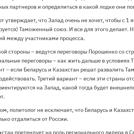
ных партнеров и определиться в какой лодке они п
т утверждает, что Запад очень не хочет, чтобы с 1 
руется) Таможенный союз. И все для этого делает. 
ий между участниками процесса.
дной стороны – ведутся переговоры Порошенко со с
нальные переговоры – как жить дальше в условиях Т
нт – если Беларусь и Казахстан решат развалить Та
одействовать. Третий вариант – если эти страны от
риентируются на Запад, какой тогда будет внешнеп
т.
ом, политолог не исключает, что Беларусь и Казахст
ько отдалиться от России.
хстан претендует на роль регионального лидера в С