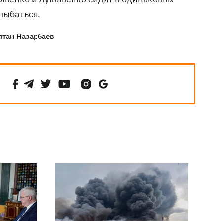
лыбаться.
лтан Назарбаев