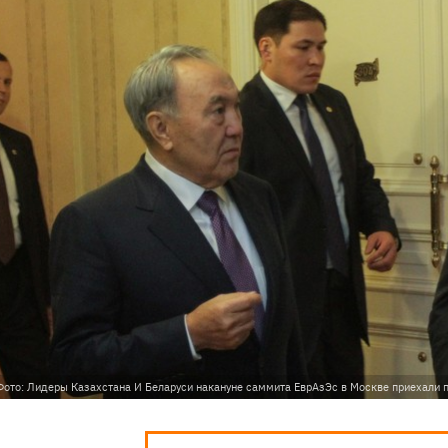
Фото: Лидеры Казахстана И Беларуси накануне саммита ЕврАзЭс в Москве приехали 