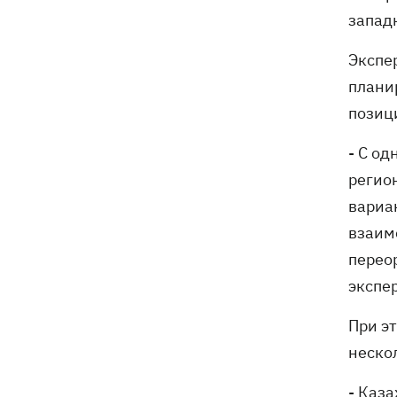
запад
Экспер
плани
позиц
- С о
регио
вариа
взаим
перео
экспер
При эт
нескол
- Каза