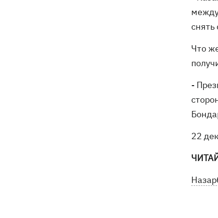
между
снять 
Что ж
получ
- Пре
сторо
Бонда
22 де
ЧИТА
Назар