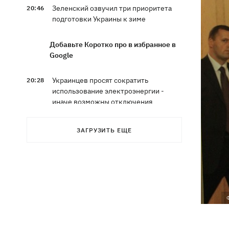
Зеленский озвучил три приоритета
20:46
подготовки Украины к зиме
Добавьте Коротко про в избранное в
Google
Украинцев просят сократить
20:28
использование электроэнергии -
иначе возможны отключения
Тайский футболист погиб от удара
19:50
ЗАГРУЗИТЬ ЕЩЕ
молнии прямо на поле
Совет нацбезопасности утвердил
19:47
План стойкости Киева, - Клименко
Мудрик сыграл за Челси - впервые за
19:19
615 дней