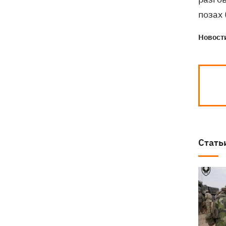
позах
Новости
Стать