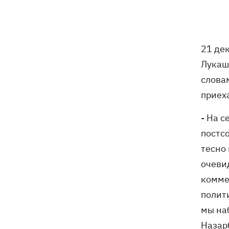
Погода в Украине 6 августа – жара
18:53
отступает, прогнозируют локальные
дожди с грозами
21 де
Украина будет уничтожать
18:45
Лукаш
баллистические установки войск РФ,
- Зеленский
слова
приех
18:27
Гарь, дым и смог после обстрелов:
как защитить себя и близких
- На 
постс
Генштаб опроверг разрушение
18:17
Бортницкой станции в Киеве после
тесно
атак РФ
очеви
комме
В МИД отреагировали на резонансное
17:45
заявление Залужного о НАТО - "слова
полит
вырвали из контекста"
мы на
Назар