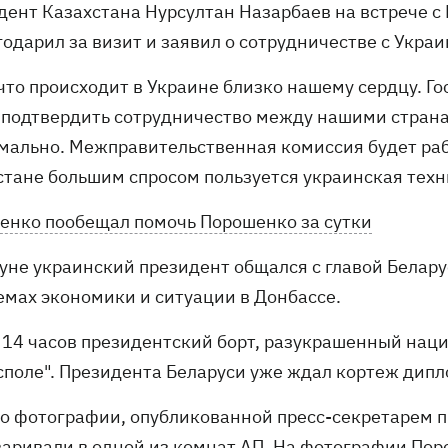
дент Казахстана Нурсултан Назарбаев на встрече с
одарил за визит и заявил о сотрудничестве с Украи
 что происходит в Украине близко нашему сердцу. Го
 подтвердить сотрудничество между нашими странам
мально. Межправительственная комиссия будет рабо
стане большим спросом пользуется украинская техни
енко пообещал помочь Порошенко за сутки
уне украинский президент общался с главой Белару
емах экономики и ситуации в Донбассе.
 14 часов президентский борт, разукрашенный нац
споле". Президента Беларуси уже ждал кортеж дип
по фотографии, опубликованной пресс-секретарем 
варивали в одной из комнат АП. На фотографии По