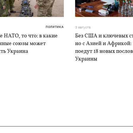
ПОЛИТИКА
3 августа
е НАТО, то что: в какие
Без США и ключевых с
нные союзы может
но с Азией и Африкой:
ить Украина
поедут 18 новых послов
Украины