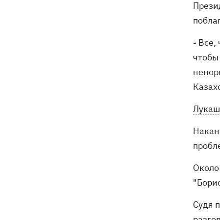
Прези
поблаг
- Все,
чтобы
ненор
Казах
Лукаш
Накан
пробл
Около
"Бори
Судя 
разго