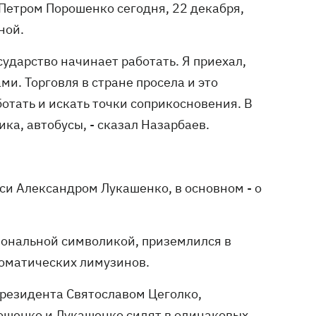
 Петром Порошенко сегодня, 22 декабря,
ной.
сударство начинает работать. Я приехал,
и. Торговля в стране просела и это
тать и искать точки соприкосновения. В
ка, автобусы, - сказал Назарбаев.
си Александром Лукашенко, в основном - о
иональной символикой, приземлился в
ломатических лимузинов.
президента Святославом Цеголко,
рошенко и Лукашенко сидят в одинаковых