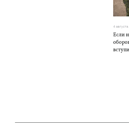
4 августа
Если н
оборо
вступ