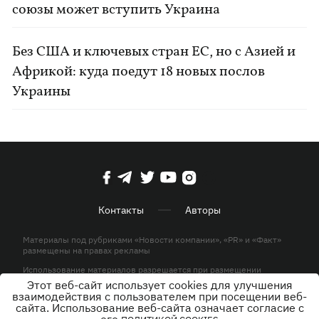
союзы может вступить Украина
Без США и ключевых стран ЕС, но с Азией и
Африкой: куда поедут 18 новых послов
Украины
Контакты
Авторы
Материалы под рубриками «Новости компании», «PR» и «Факт»
размещены на правах рекламы
Использование материалов разрешается при размещении
активной гиперссылки на KP.UA в первом абзаце.
Этот веб-сайт использует cookies для улучшения
взаимодействия с пользователем при посещении веб-
© ООО «ЮЛАВ МЕДИА»,2026. Все права защищены.
сайта. Использование веб-сайта означает согласие с