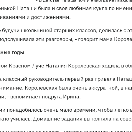
- В детстве Наташа почти никогда не плакала
енькой Наташи была и своя любимая кукла по имени
иваниями и достижениями.
е будучи школьницей старших классов, делилась с 
подслушивала эти разговоры, - говорит мама Корол
ные годы
ном Красном Луче Наталия Королевская ходила в о
а классный руководитель первый раз привела Наташу
внимание. Королевская была очень аккуратной, в н
и, - вспоминает подруга Ирина.
ии понадобилось очень мало времени, чтобы легко в
жно училась. Домашние задания выполняла на сове
единственная из класса, которая окончила школу с 