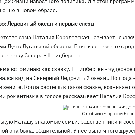
ицах жизни известного политика. И в этой програм
шенно в новом образе.
во: Ледовитый океан и первые слезы
детство сама Наталия Королевская называет "сказо
й Луч в Луганской области. В пять лет вместе с р
юю точку Севера - Шпицберген.
время вспоминаю как сказку. Шпицберген - чудесное
вался вид на Северный Ледовитый океан…Полгода - 
в зените. Когда растешь в такой сказке, возникает 
ми романтизма в голосе рассказывает Наталия Кор
C любимым братом Конс
ькую Наташу знакомые семьи, родственники и сосед
ной она была, общительной. У нее было много друзе