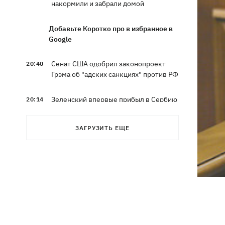
накормили и забрали домой
Добавьте Коротко про в избранное в
Google
Сенат США одобрил законопроект
20:40
Грэма об "адских санкциях" против РФ
Зеленский впервые прибыл в Сербию
20:14
и рассказал о целях визита
ЗАГРУЗИТЬ ЕЩЕ
Во Львове ввели карантинные
20:04
ограничения из-за обнаружения
бешенства у кота
Украина и Польша завершили
19:49
эксгумацию жертв Волынской
трагедии в двух селах на Волыни