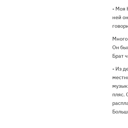
- Моя
ней о
говор
Много
Он был
Брат 
- Из 
местн
музык
пляс. 
распла
Больш