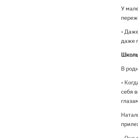
У мал
переж
- Даж
даже 
Школь
В род
- Когд
себя 
глазам
Натал
приле
- Она 