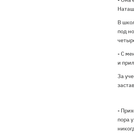
Наташ
В шко
под н
четыре
- С м
и при
За уч
застав
- Прих
пора у
никогд