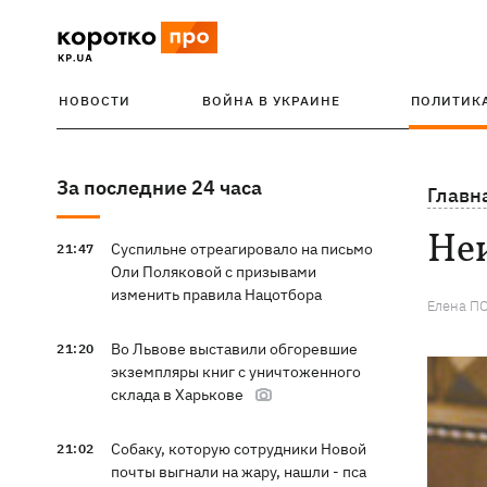
НОВОСТИ
ВОЙНА В УКРАИНЕ
ПОЛИТИК
За последние 24 часа
Главн
Неи
Суспильне отреагировало на письмо
21:47
Оли Поляковой с призывами
изменить правила Нацотбора
Елена П
Во Львове выставили обгоревшие
21:20
экземпляры книг с уничтоженного
склада в Харькове
Собаку, которую сотрудники Новой
21:02
почты выгнали на жару, нашли - пса