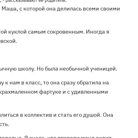
, - рассказывают ее родители.
 Маша, с которой она делилась всеми своими
этой куклой самым сокровенным. Иногда я
евской.
бычную школу. Но была необычной ученицей.
 к нам в класс, то она сразу обратила на
акрахмаленном фартуке и с удивленными
литься в коллектив и стать его душой. Она
сть.
медалью. Я знала, что впереди меня сидит