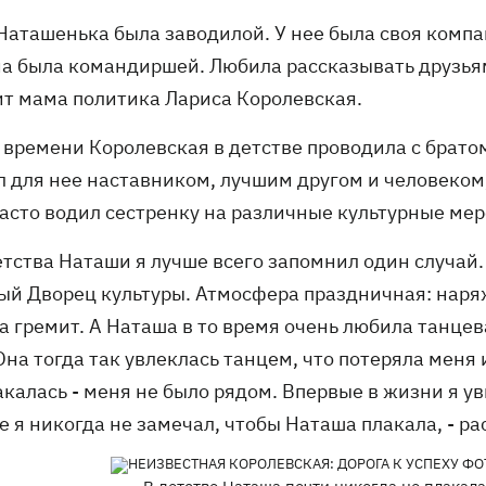
 Наташенька была заводилой. У нее была своя компа
на была командиршей. Любила рассказывать друзьям
ит мама политика Лариса Королевская.
 времени Королевская в детстве проводила с братом
 для нее наставником, лучшим другом и человеком, 
часто водил сестренку на различные культурные ме
детства Наташи я лучше всего запомнил один случай
ый Дворец культуры. Атмосфера праздничная: наря
а гремит. А Наташа в то время очень любила танцев
Она тогда так увлеклась танцем, что потеряла меня 
калась - меня не было рядом. Впервые в жизни я ув
е я никогда не замечал, чтобы Наташа плакала, - р