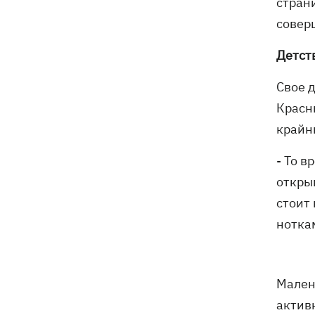
стран
совер
Детст
Свое 
Красны
крайн
- То 
откры
стоит 
нотка
Мален
актив