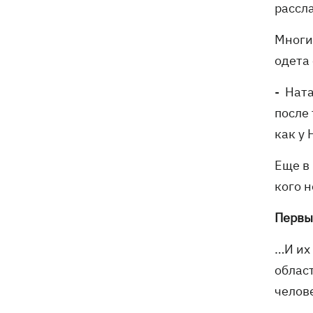
рассл
Многи
одета 
- Ната
после 
как у 
Еще в
кого 
Первы
…И их
облас
челове