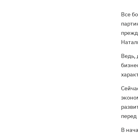
В Будапеште после обмеления Дуная
19:16
подняли со дна мотоцикл вермахта и
Все б
останки двух солдат
парти
19:00
Анекдоты и мемы недели: прилеты-
прежд
прилеты, идите на болота и
Натал
украинский Джеймс Бонд с
кабачками
Ведь,
Тысяча незаконно списанных мужчин
18:53
бизне
- суд заключил под стражу экс-
харак
начальника Мукачевского ТЦК
Сейча
Дроны ВСУ поразили 10
18:48
эконо
электроподстанций, 6 судов
"теневого флота" и базу ФСБ в Крыму
разви
перед
Навроцкий в годовщину своего
18:20
президентства пообещал
В нач
поддерживать Украину в борьбе с РФ