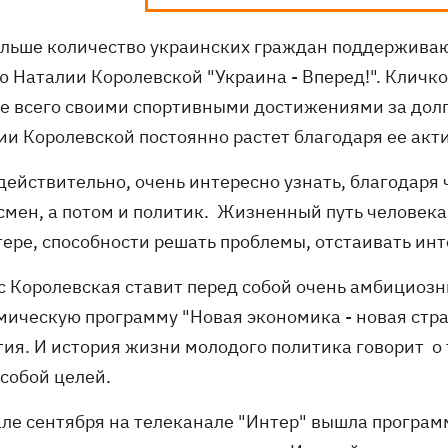
ольше количество украинских граждан поддерживаю
ю Наталии Королевской "Украина - Вперед!". Кличко
е всего своими спортивными достижениями за долгу
ии Королевской постоянно растет благодаря ее акт
 действительно, очень интересно узнать, благодаря
смен, а потом и политик. Жизненный путь человека 
тере, способности решать проблемы, отстаивать ин
с Королевская ставит перед собой очень амбициоз
мическую программу "Новая экономика - новая стран
тия. И история жизни молодого политика говорит о 
 собой целей.
але сентября на телеканале "Интер" вышла програм