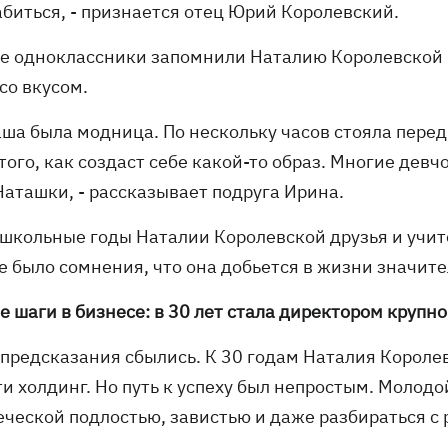
абиться, - признается отец Юрий Королевский.
е одноклассники запомнили Наталию Королевской м
со вкусом.
ша была модница. По нескольку часов стояла перед
того, как создаст себе какой-то образ. Многие девч
Наташки, - рассказывает подруга Ирина.
 школьные годы Наталии Королевской друзья и учит
не было сомнения, что она добьется в жизни значит
е шаги в бизнесе: в 30 лет стала директором крупн
 предсказания сбылись. К 30 годам Наталия Короле
ти холдинг. Но путь к успеху был непростым. Молод
ческой подлостью, завистью и даже разбираться с р