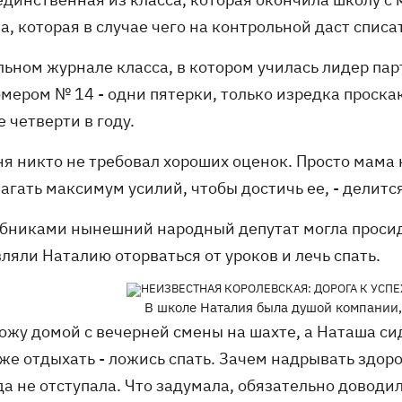
а, которая в случае чего на контрольной даст спис
льном журнале класса, в котором училась лидер пар
омером № 14 - одни пятерки, только изредка проска
 четверти в году.
еня никто не требовал хороших оценок. Просто мама
лагать максимум усилий, чтобы достичь ее, - делит
ебниками нынешний народный депутат могла просид
ляли Наталию оторваться от уроков и лечь спать.
В школе Наталия была душой компании,
ожу домой с вечерней смены на шахте, а Наташа сид
же отдыхать - ложись спать. Зачем надрывать здоро
а не отступала. Что задумала, обязательно доводил