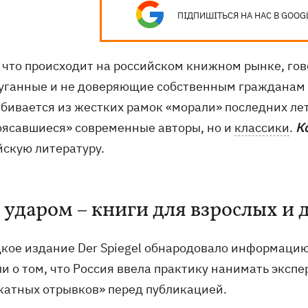
ПІДПИШІТЬСЯ НА НАС В GOOG
 что происходит на российском книжном рынке, гов
уганные и не доверяющие собственным гражданам в
ыбивается из жестких рамок «морали» последних лет
оясавшиеся» современные авторы, но и
классики
.
К
йскую литературу.
 ударом – книги для взрослых и 
кое издание Der Spiegel обнародовало информацию
и о том, что Россия ввела практику нанимать экспе
катных отрывков» перед публикацией.