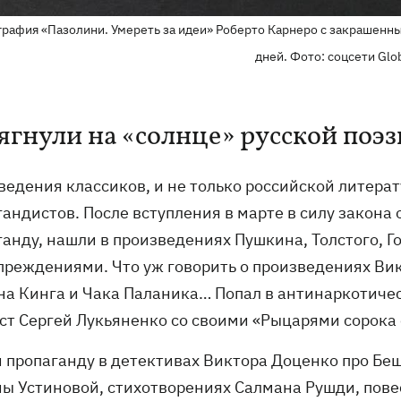
графия «Пазолини. Умереть за идеи» Роберто Карнеро с закрашенн
дней. Фото: соцсети Glo
ягнули на «солнце» русской поэ
ведения классиков, и не только российской литера
андистов. После вступления в марте в силу закона 
анду, нашли в произведениях Пушкина, Толстого, Го
преждениями. Что уж говорить о произведениях Ви
на Кинга и Чака Паланика… Попал в антинаркотиче
ст Сергей Лукьяненко со своими «Рыцарями сорока 
 пропаганду в детективах Виктора Доценко про Беш
ны Устиновой, стихотворениях Салмана Рушди, пове