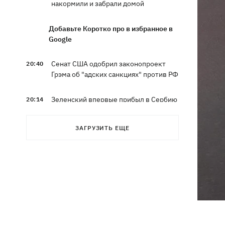
накормили и забрали домой
Добавьте Коротко про в избранное в
Google
Сенат США одобрил законопроект
20:40
Грэма об "адских санкциях" против РФ
Зеленский впервые прибыл в Сербию
20:14
и рассказал о целях визита
ЗАГРУЗИТЬ ЕЩЕ
Во Львове ввели карантинные
20:04
ограничения из-за обнаружения
бешенства у кота
Украина и Польша завершили
19:49
эксгумацию жертв Волынской
трагедии в двух селах на Волыни