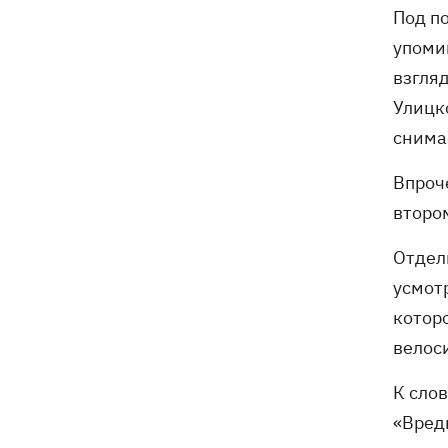
Под по
упоми
взгля
Улицк
снимае
Впроче
втором
Отдел
усмот
которо
велос
К слов
«Вред