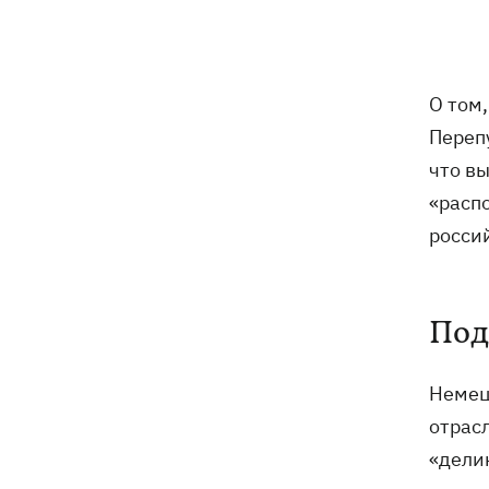
В Будапеште после обмеления Дуная
19:16
подняли со дна мотоцикл вермахта и
останки двух солдат
О том,
19:00
Анекдоты и мемы недели: прилеты-
прилеты, идите на болота и
Переп
украинский Джеймс Бонд с
что в
кабачками
«расп
Тысяча незаконно списанных мужчин
18:53
росси
- суд заключил под стражу экс-
начальника Мукачевского ТЦК
Под
Дроны ВСУ поразили 10
18:48
электроподстанций, 6 судов
"теневого флота" и базу ФСБ в Крыму
Немец
Навроцкий в годовщину своего
18:20
отрасл
президентства пообещал
«дели
поддерживать Украину в борьбе с РФ