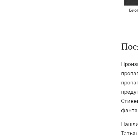
Био
Пос
Произ
пропаг
пропаг
преду
Стиве
фанта
Нашли
Татья