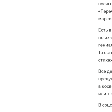
посяг
«Пере
марки
Есть в
но их 
гениал
То ес
стихах
Все д
преду
в косв
или тк
В соцс