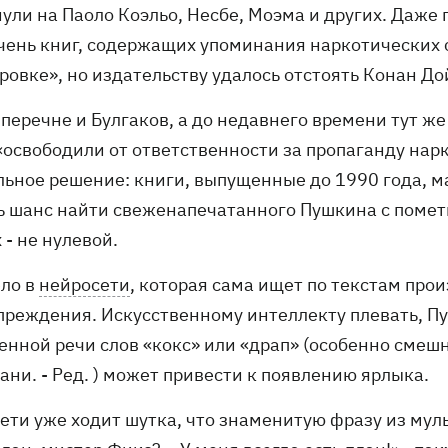
нули на Паоло Коэльо, Несбе, Моэма и других. Даж
чень книг, содержащих упоминания наркотических 
ровке», но издательству удалось отстоять Конан До
 перечне и Булгаков, а до недавнего времени тут же
«освободили от ответственности за пропаганду нарк
ьное решение: книги, выпущенные до 1990 года, ма
ть шанс найти свеженапечатанного Пушкина с помет
 - не нулевой.
ело в
нейросети
, которая сама ищет по текстам про
преждения. Искусственному интеллекту плевать, Пу
енной речи слов «кокс» или «драп» (особенно смешн
ани. - Ред. ) может привести к появлению ярлыка.
ети уже ходит шутка, что знаменитую фразу из муль