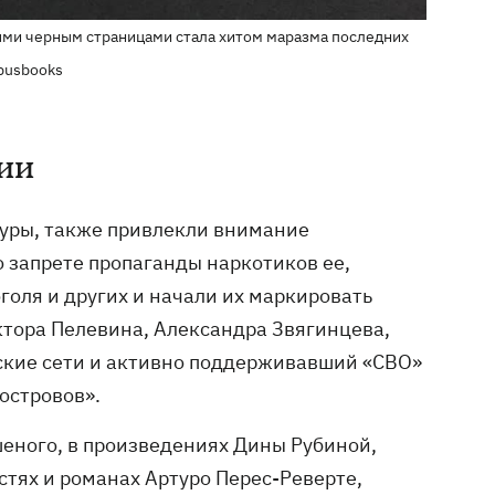
ыми черным страницами стала хитом маразма последних
busbooks
зии
туры, также привлекли внимание
о запрете пропаганды наркотиков ее,
голя и других и начали их маркировать
ктора Пелевина, Александра Звягинцева,
ские сети и активно поддерживавший «СВО»
островов».
еного, в произведениях Дины Рубиной,
стях и романах Артуро Перес-Реверте,