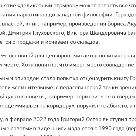
нятие «деликатный отрывок» может попасть все что 
нания наркотиков до западной философии. Гораздо
д властей, книг: например, произведения Бориса А
ой, Дмитрия Глуховского, Виктора Шандеровича бана
тся с продажи и исчезает со складов.
м, основной для цензоров считается политическая п
 месте. Хотя понятно, что имеет место совпадение 
ьным эпизодом стала попытка отцензурить книгу Гр
рели «сомнительные, с педагогической точки зрени
й даются советы, например, тормозить не в твердый
ипеде мчишься по коридору», поручил не абы кто, а
у, в феврале 2022 года Григорий Остер выступил пр
ные советы» в виде книги издаются с 1990 года (пе