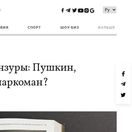
и
ТВИЯ
СПОРТ
ШОУ-БИЗ
БОЛЬШЕ
нзуры: Пушкин,
 наркоман?