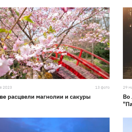
я 2023
13 фото
29 м
ве расцвели магнолии и сакуры
Во
"П