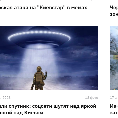
ская атака на "Киевстар" в мемах
Че
зо
я 2023
18 фото
17 а
ли спутник: соцсети шутят над яркой
Из
шкой над Киевом
за