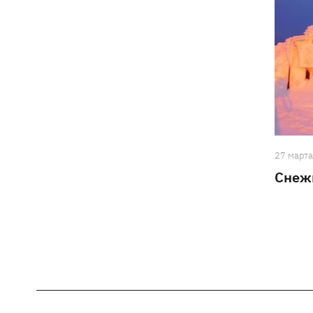
27 март
Снеж