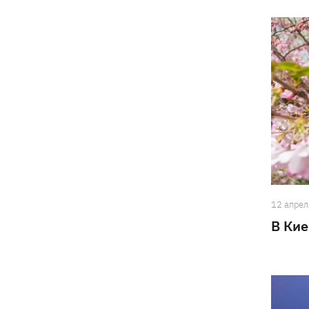
12 апрел
В Кие