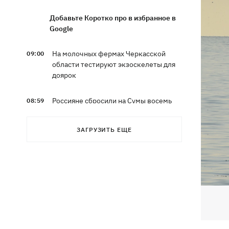
Добавьте Коротко про в избранное в
Google
На молочных фермах Черкасской
09:00
области тестируют экзоскелеты для
доярок
Россияне сбросили на Сумы восемь
08:59
КАБов за восемь минут: ранены 12
человек
ЗАГРУЗИТЬ ЕЩЕ
Россия ударила по Балаклее, погибли
08:33
три человека
Карта боевых действий в Украине
08:22
06.08.2026
Часть SpaceX Falcon 9 врезалась в
07:59