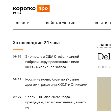
НОВОСТИ
ВОЙНА В УКРАИНЕ
ПОЛИТИК
За последние 24 часа
Главн
Del
Экс-послу в США Стефанишиной
09:52
избрали меру пресечения в виде
шести миллионов залога
10 сентя
Россияне ночью били по Украине
09:29
дронами, ракетами Х-31П и Ониксами
Яблочный Спас 2026: когда
09:27
празднуем, что можно делать, а чего
нет