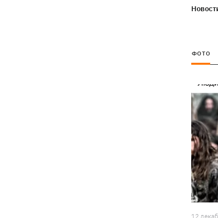
Луну – будет ли это иметь
Новости
последствия для Земли
Эксводий «LeМаршрутки» Богдан
07:33
Богданович уже не в реанимации –
ФОТО
подробности от Леси Никитюк
07:00
Жулька ждет щенков, а хозяин –
любовь: как живет переселенец с
курами и «Жигулями»
07:00
В армии - до пенсии. Почему в
Украине не снижают предельный
возраст мобилизации
Украинские прыгуны завоевали
06:58
«золото» чемпионата Европы-2026
12 дека