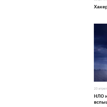
Хакер
20 апрел
НЛО и
вспы