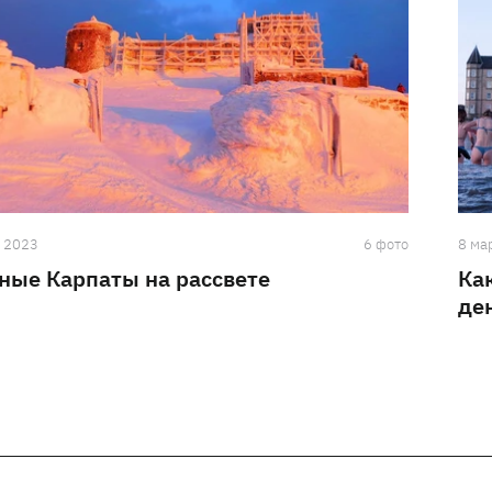
а 2023
6 фото
8 ма
ные Карпаты на рассвете
Ка
де