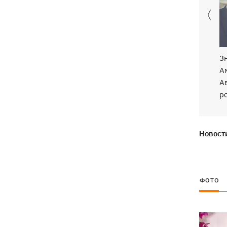
погибли собаки
Российские дроны уничтожили депо
19:15
"Укрпочты" в Павлограде, погибли
сотрудники
З
А
Зеленский учредил новый праздник -
18:43
А
День войск связи и
р
кибербезопасности ВСУ
Украинский кандидат в судьи МКС
18:13
Кишакевич не прошел тест на знание
Новости
языков
18:05
Кадровая реформа Драпатого:
Валерий Маркус может стать
ФОТО
«генералом всех сержантов» ВСУ
Оленивка: «Азов», СБУ и Офис
17:58