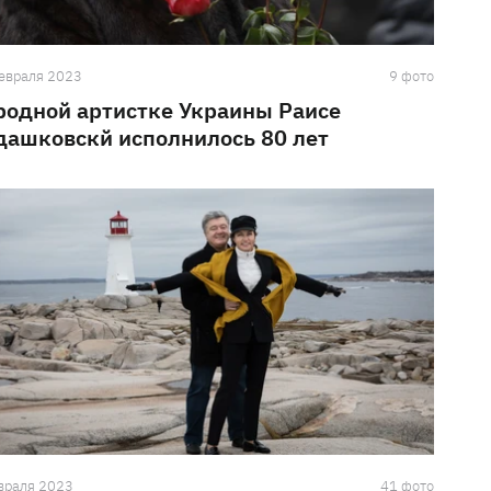
евраля 2023
9 фото
родной артистке Украины Раисе
дашковскй исполнилось 80 лет
враля 2023
41 фото