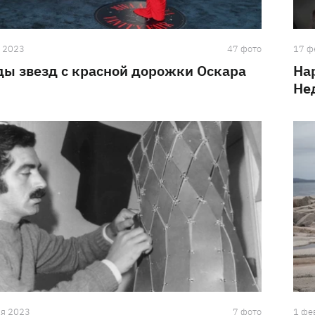
а 2023
47 фото
17 ф
ы звезд с красной дорожки Оскара
На
Не
ля 2023
7 фото
1 фе