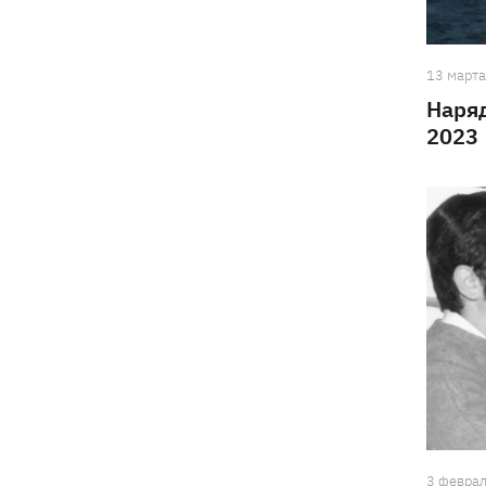
13 март
Наряд
2023
3 февра