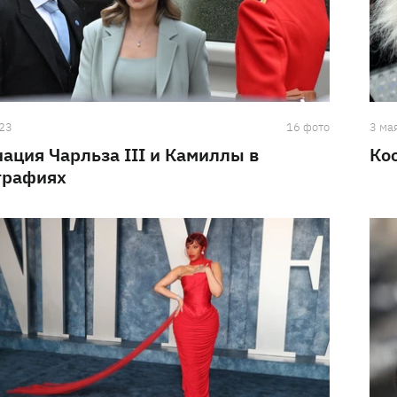
023
16 фото
3 ма
ация Чарльза III и Камиллы в
Кос
графиях