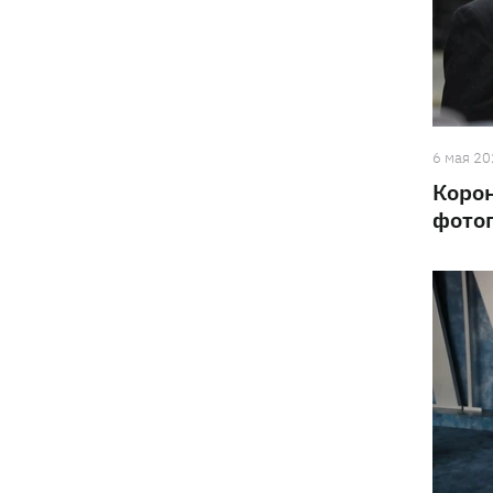
6 мая 2
Корон
фото