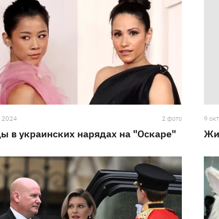
а 2024
2 фото
9 ок
ы в украинских нарядах на "Оскаре"
Жи