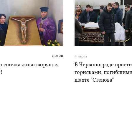
ЛЬВОВ
4 марта
то спичка животворящая
В Червонограде прости
!
горняками, погибшими
шахте "Степова"