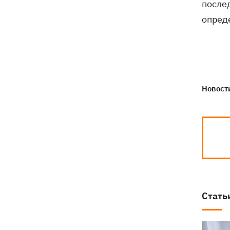
после
Генпрокурора обнародовали новые
детали теракта против украинских
опред
военнопленных
Новости
Стать