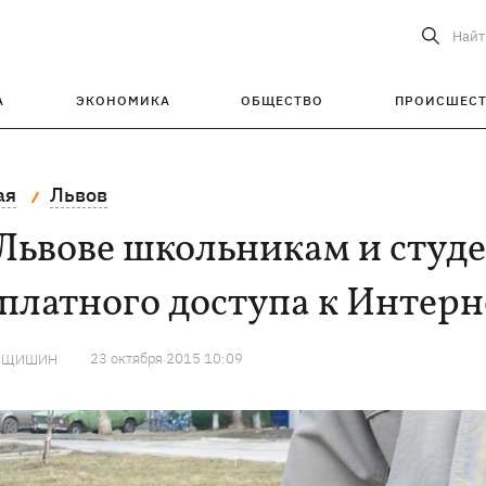
Найт
А
ЭКОНОМИКА
ОБЩЕСТВО
ПРОИСШЕС
ая
Львов
Львове школьникам и студ
платного доступа к Интерн
23 октября 2015 10:09
ИЩИШИН