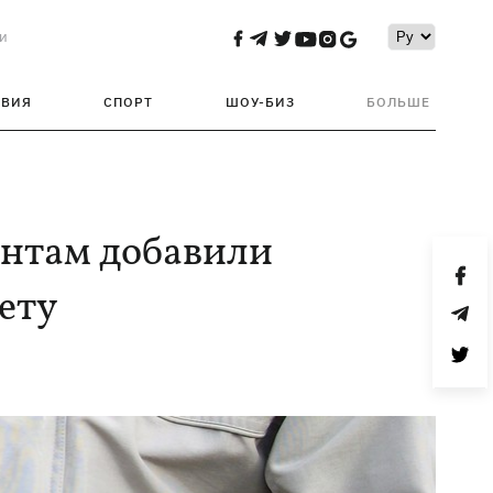
и
ТВИЯ
СПОРТ
ШОУ-БИЗ
БОЛЬШЕ
ентам добавили
ету