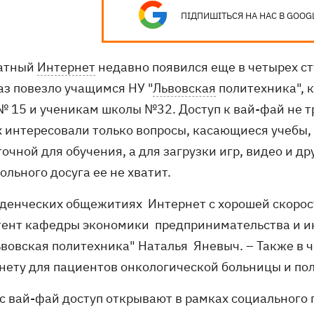
ПІДПИШІТЬСЯ НА НАС В GOOG
атный
Интернет
недавно появился еще в четырех с
аз повезло учащимся НУ "
Львовская
политехника", 
№ 15 и ученикам школы №32. Доступ к вай-фай не т
х интересовали только вопросы, касающиеся учебы, 
очной для обучения, а для загрузки игр, видео и 
льного досуга ее не хватит.
туденческих общежитиях Интернет с хорошей скорост
тент кафедры экономики предпринимательства и 
ьвовская политехника" Наталья Яневыч. – Также в 
нету для пациентов онкологической больницы и по
 с вай-фай доступ открывают в рамках социального 