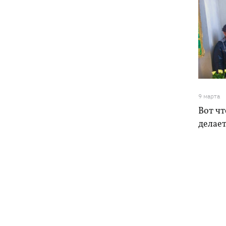
9 марта
Вот ч
делает