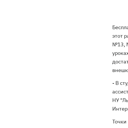
погибли собаки
Российские дроны уничтожили депо
19:15
"Укрпочты" в Павлограде, погибли
Беспл
сотрудники
этот р
Зеленский учредил новый праздник -
18:43
№13, 
День войск связи и
урока
кибербезопасности ВСУ
достат
Украинский кандидат в судьи МКС
18:13
внешко
Кишакевич не прошел тест на знание
языков
- В с
ассис
18:05
Кадровая реформа Драпатого:
НУ "Л
Валерий Маркус может стать
«генералом всех сержантов» ВСУ
Интер
Точки
Оленивка: «Азов», СБУ и Офис
17:58