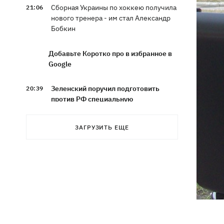
Сборная Украины по хоккею получила
21:06
нового тренера - им стал Александр
Бобкин
Добавьте Коротко про в избранное в
Google
Зеленский поручил подготовить
20:39
против РФ специальную
санкционную операцию
ЗАГРУЗИТЬ ЕЩЕ
Дроны СБУ поразили два корабля ФСБ
20:12
РФ "Балаклава" и "Керчь"
Зеленский подписал указы об
19:40
увольнении еще четырех послов
Сердце не выдержало - в результате
19:19
атаки РФ в приюте на Киевщине