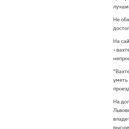
лучши
Не обх
досто
На са
- вах
непро
"Вахте
уметь
проез
На до
Львовс
владе
высше