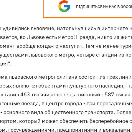
ПІДПИШІТЬСЯ НА НАС В GOOG
е удивились львовяне, натолкнувшись в иитернете н
ается, во Львове есть метро! Правда, никто из жите
омент вообще когда-то наступит. Тем не менее тури
уществами львовского метро, четыре станции из ко
дия".
ема львовского метрополитена состоит из трех лини
орых являются объектами культурного наследия, - г
составил 463 тысячи человек, а пиковый - 587 тыся
агонные поезда, в центре города - три пересадочны
 - основного вида общественного транспорта. Боле
портом, который может обеспечить бесперебойное с
ом, госучреждениями, предприятиями и вокзалами.