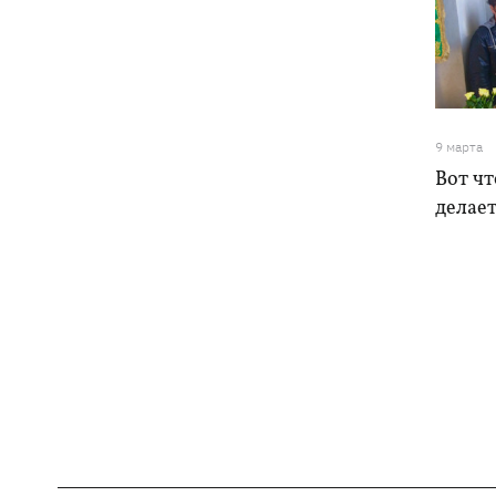
9 марта
Вот ч
делает