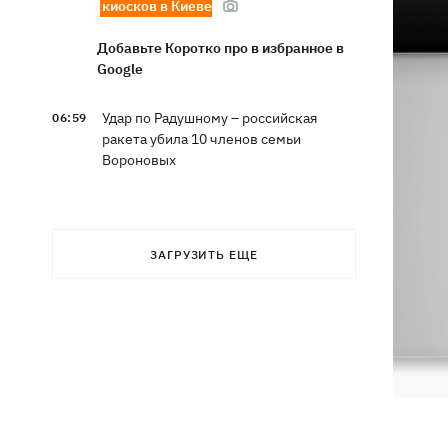
киосков в Киеве
Добавьте Коротко про в избранное в
Google
Удар по Радушному – российская
06:59
ракета убила 10 членов семьи
Вороновых
В Польше тысячи людей вышли на
06:33
улицы из-за роста агрессии против
украинцев
ЗАГРУЗИТЬ ЕЩЕ
10 августа - какой церковный
05:30
праздник, что сегодня нельзя делать,
все об этом дне
9 августа
В КГГА опровергли использование
21:47