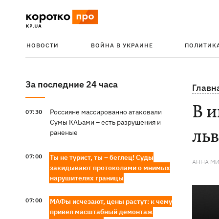
НОВОСТИ
ВОЙНА В УКРАИНЕ
ПОЛИТИК
За последние 24 часа
Главн
В 
Россияне массированно атаковали
07:30
Сумы КАБами – есть разрушения и
льв
раненые
07:00
Ты не турист, ты – беглец! Суды
АННА М
закидывают протоколами о мнимых
нарушителях границы
07:00
МАФы исчезают, цены растут: к чему
привел масштабный демонтаж