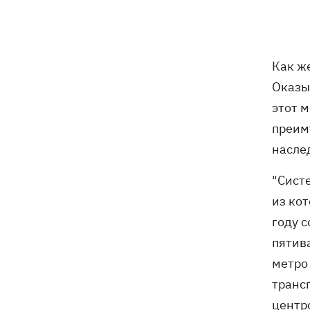
спецтеники, которую Британия
передала для ВСУ
Зеленский анонсировал новые
21:12
Как ж
дипломатические контакты ради
Оказыв
усиления ПВО
этот м
Израиль отверг мирный план Трампа
20:37
преим
по Газе
насле
В Германии из-за засухи из-под воды
20:03
"Сист
появились "камни голода"
из кот
году 
Россия три дня подряд атакует
19:35
"Нефтегаз" в разных регионах
пятив
Украины
метро
транс
Россия уничтожила склад ВОЗ в
18:53
Днепре с лекарством для фронта
центр