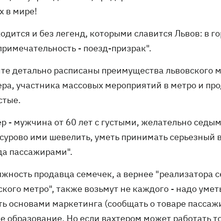
х в мире!
одится и без легенд, которыми славится Львов: в г
примечательность - поезд-призрак".
йте детально расписаны преимущества львовского ме
тера, участника массовых мероприятий в метро и пр
стые.
р - мужчина от 60 лет с густыми, желательно седыми
 сурово ими шевелить, уметь принимать серьезный в
да пассажирами".
лжность продавца семечек, а вернее "реализатора 
кого метро", также возьмут не каждого - надо умет
ть основами маркетинга (сообщать о товаре пассаж
е образование. Но если вахтером может работать то