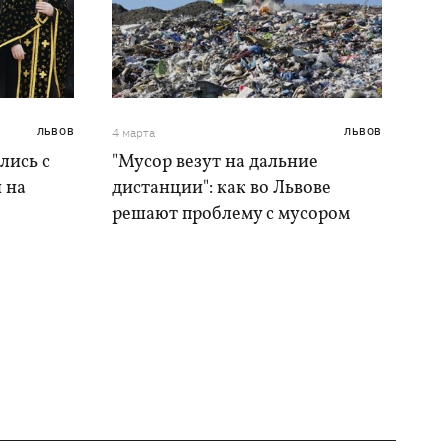
ЛЬВОВ
4 марта
ЛЬВОВ
лись с
"Мусор везут на дальние
 на
дистанции": как во Львове
решают проблему с мусором