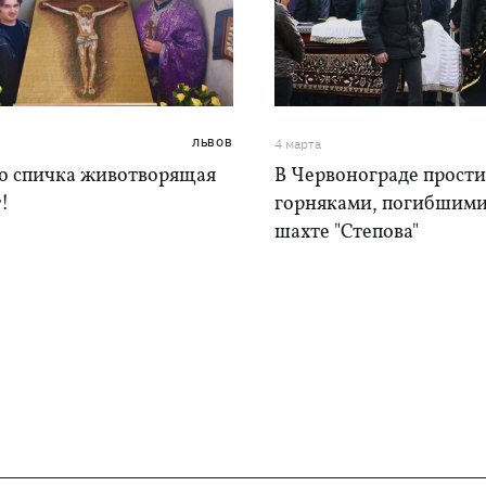
ЛЬВОВ
4 марта
то спичка животворящая
В Червонограде прости
!
горняками, погибшими
шахте "Степова"