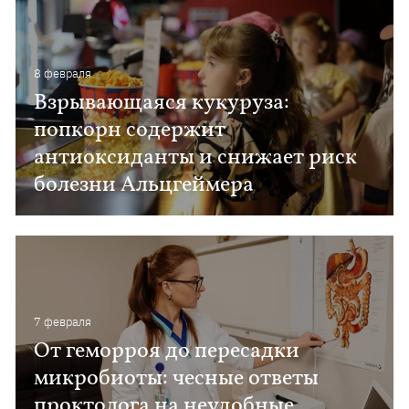
8 февраля
Взрывающаяся кукуруза:
попкорн содержит
антиоксиданты и снижает риск
болезни Альцгеймера
7 февраля
От геморроя до пересадки
микробиоты: чесные ответы
проктолога на неудобные