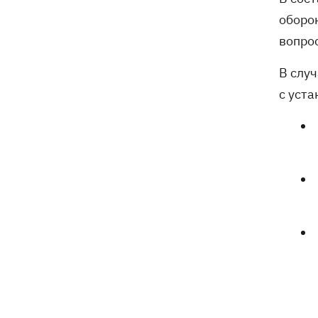
президентства пообещал
оборо
поддерживать Украину в борьбе с РФ
вопро
В слу
с уст