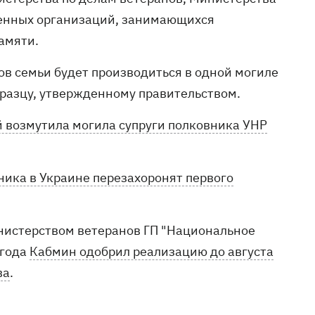
венных организаций, занимающихся
амяти.
в семьи будет производиться в одной могиле
бразцу, утвержденному правительством.
й возмутила могила супруги полковника УНР
ика в Украине перезахоронят первого
нистерством ветеранов ГП "Национальное
 года
Кабмин одобрил реализацию до августа
ва
.