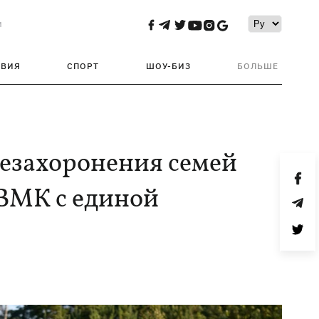
и
ТВИЯ
СПОРТ
ШОУ-БИЗ
БОЛЬШЕ
езахоронения семей
НВМК с единой