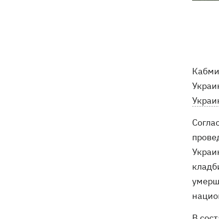
трагедии в двух селах на Волыни
В Будапеште после обмеления Дуная
19:16
подняли со дна мотоцикл вермахта и
останки двух солдат
Кабми
19:00
Анекдоты и мемы недели: прилеты-
прилеты, идите на болота и
Украи
украинский Джеймс Бонд с
Украи
кабачками
Согла
Тысяча незаконно списанных мужчин
18:53
- суд заключил под стражу экс-
прове
начальника Мукачевского ТЦК
Украи
кладб
Дроны ВСУ поразили 10
18:48
электроподстанций, 6 судов
умерш
"теневого флота" и базу ФСБ в Крыму
нацио
Навроцкий в годовщину своего
18:20
В сос