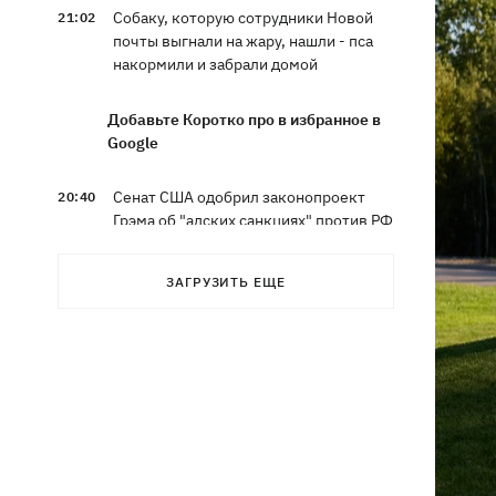
Собаку, которую сотрудники Новой
21:02
почты выгнали на жару, нашли - пса
накормили и забрали домой
Добавьте Коротко про в избранное в
Google
Сенат США одобрил законопроект
20:40
Грэма об "адских санкциях" против РФ
Зеленский впервые прибыл в Сербию
20:14
ЗАГРУЗИТЬ ЕЩЕ
и рассказал о целях визита
Во Львове ввели карантинные
20:04
ограничения из-за обнаружения
бешенства у кота
Украина и Польша завершили
19:49
эксгумацию жертв Волынской