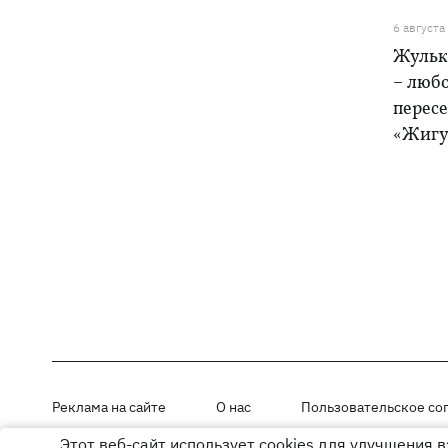
6 августа
Жульк
– любо
пересе
«Жигу
Реклама на сайте
О нас
Пользовательское со
Этот веб-сайт использует cookies для улучшения 