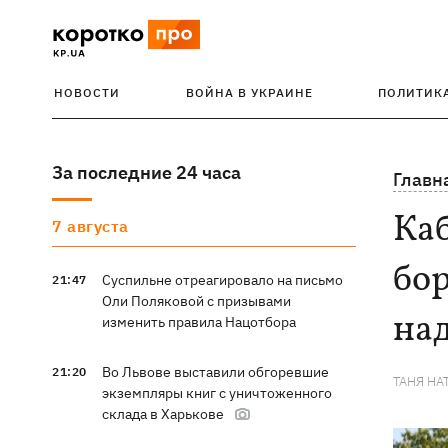
НОВОСТИ
ВОЙНА В УКРАИНЕ
ПОЛИТИК
За последние 24 часа
Главн
Ка
7 августа
бор
Суспильне отреагировало на письмо
21:47
Оли Поляковой с призывами
на
изменить правила Нацотбора
Во Львове выставили обгоревшие
21:20
ТАНЯ НА
экземпляры книг с уничтоженного
склада в Харькове