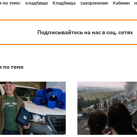
 по теме:
кладбище
Кладбища
захоронение
Кабмин
п
Подписывайтесь на нас в соц. сетях
и по теме