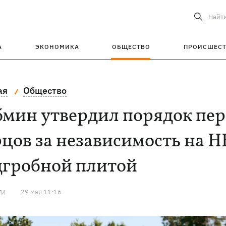
Найт
А
ЭКОНОМИКА
ОБЩЕСТВО
ПРОИСШЕС
ая
Общество
бмин утвердил порядок пер
цов за независимость на 
дгробной плитой
29 мая 11:16
ТИ