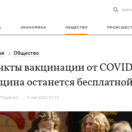
Найт
А
ЭКОНОМИКА
ОБЩЕСТВО
ПРОИСШЕС
ая
Общество
нкты вакцинации от COVID-
цина останется бесплатно
9 мая 2023 19:15
 ТИЩЕНКО