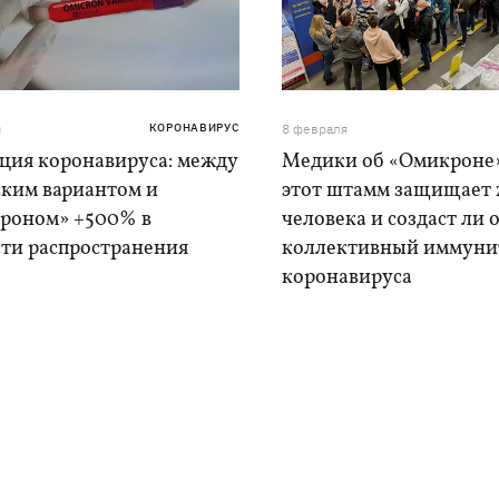
я
КОРОНАВИРУС
8 февраля
ция коронавируса: между
Медики об «Омикроне»
ским вариантом и
этот штамм защищает
роном» +500% в
человека и создаст ли 
сти распространения
коллективный иммунит
коронавируса