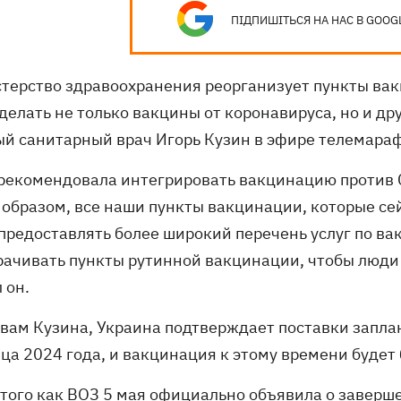
ПІДПИШІТЬСЯ НА НАС В GOOG
терство здравоохранения реорганизует пункты вак
 делать не только вакцины от коронавируса, но и д
ый санитарный врач Игорь Кузин в эфире телемара
 рекомендовала интегрировать вакцинацию против 
 образом, все наши пункты вакцинации, которые се
 предоставлять более широкий перечень услуг по в
рачивать пункты рутинной вакцинации, чтобы люди
 он.
овам Кузина, Украина подтверждает поставки запл
нца 2024 года, и вакцинация к этому времени будет
 того как
ВОЗ 5 мая официально объявила о заверш