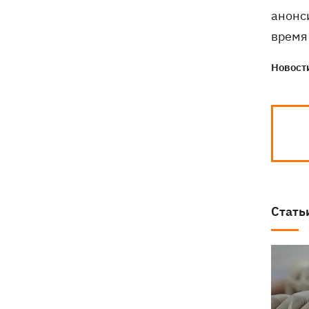
анонс
врем
Новости
Стать