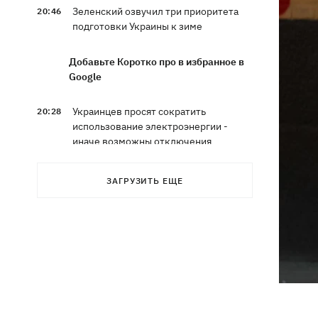
Зеленский озвучил три приоритета
20:46
подготовки Украины к зиме
Добавьте Коротко про в избранное в
Google
Украинцев просят сократить
20:28
использование электроэнергии -
иначе возможны отключения
Тайский футболист погиб от удара
19:50
ЗАГРУЗИТЬ ЕЩЕ
молнии прямо на поле
Совет нацбезопасности утвердил
19:47
План стойкости Киева, - Клименко
Мудрик сыграл за Челси - впервые за
19:19
615 дней