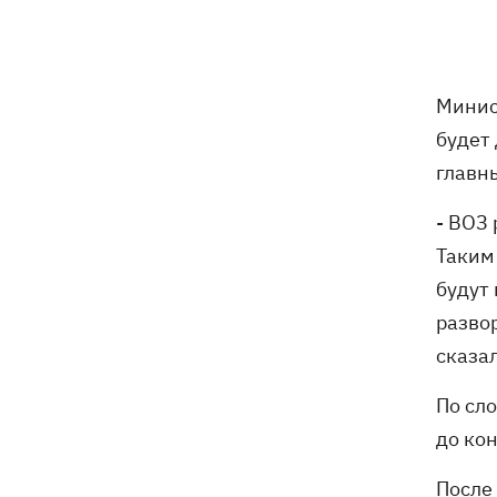
Погода в Украине 6 августа – жара
18:53
отступает, прогнозируют локальные
дожди с грозами
Минис
Украина будет уничтожать
18:45
будет
баллистические установки войск РФ,
- Зеленский
главн
18:27
- ВОЗ
Гарь, дым и смог после обстрелов:
как защитить себя и близких
Таким
будут
Генштаб опроверг разрушение
18:17
Бортницкой станции в Киеве после
разво
атак РФ
сказал
В МИД отреагировали на резонансное
17:45
По сл
заявление Залужного о НАТО - "слова
до ко
вырвали из контекста"
После