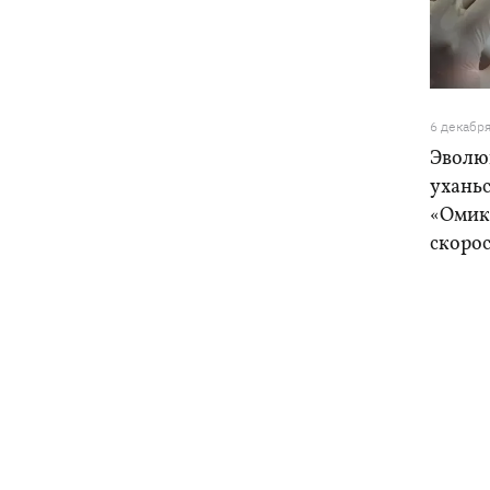
6 декабр
Эволю
ухань
«Омик
скоро