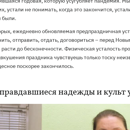
ившаяся годовая, которую усугубляет пандемия. Мы
их, устали не понимать, когда это закончится, уст
и были.
орых, ежедневно обновляемая предпраздничная устал
ить, отправить, отдать, договориться – перед Нов
 расти до бесконечности. Физическая усталость пр
двкушения праздника чувствуешь только тоску неизв
десное поскорее закончилось.
правдавшиеся надежды и культ 