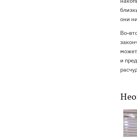
накоп
близк
они н
Во-вт
законч
может
и пре
расчу
Нео