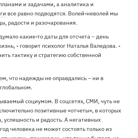
 планами и задачами, а аналитика и
оги
все равно подводятся. Волей-неволей мы
ы, радости и разочарования.
идумало какие-то даты для отсчета – день
знь, - говорит психолог Наталья Валедова. -
нить тактику и стратегию собственной
ем, что надежды не оправдались – ни в
 глобальном.
зываемый социумом. В соцсетях, СМИ, чуть не
ключительно позитивные «отчеты», в которых
, успешность и радость. А негативных
 год человека не может состоять только из