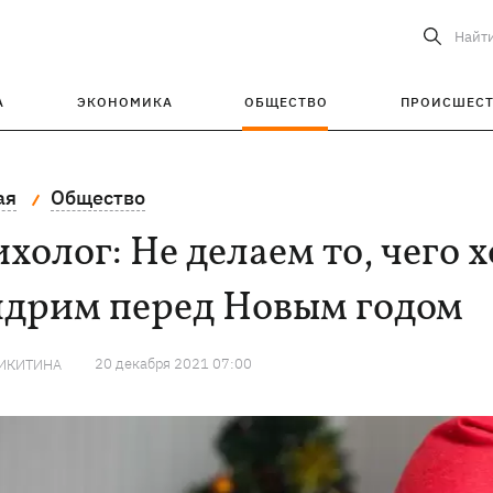
Найт
А
ЭКОНОМИКА
ОБЩЕСТВО
ПРОИСШЕС
ая
Общество
холог: Не делаем то, чего х
ндрим перед Новым годом
20 декабря 2021 07:00
НИКИТИНА