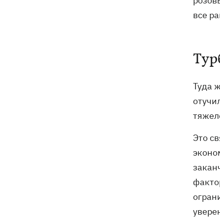
розовы
все ра
Тур
Туда 
отучи
тяжел
Это св
эконом
закан
факто
огран
уверен