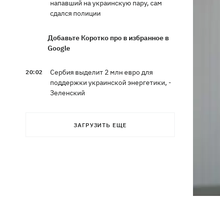
напавший на украинскую пару, сам
сдался полиции
Добавьте Коротко про в избранное в
Google
Сербия выделит 2 млн евро для
20:02
поддержки украинской энергетики, -
Зеленский
Чат Telegram, где координировались
19:23
ЗАГРУЗИТЬ ЕЩЕ
акции за Федорова, удалили после
задержания админа
Чемпион ММА Гудзь язвительно
18:59
отреагировал на свое отстаранение
из проекта ко Дню Независимости
Компания OpenAI приостановила
18:16