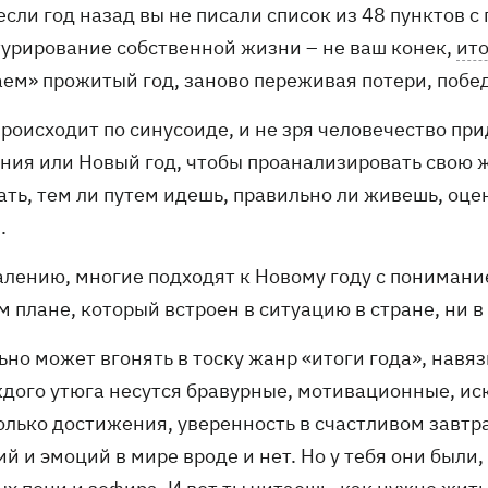
сли год назад вы не писали список из 48 пунктов с
турирование собственной жизни – не ваш конек,
ит
аем» прожитый год, заново переживая потери, побед
происходит по синусоиде, и не зря человечество пр
ния или Новый год, чтобы проанализировать свою жи
ать, тем ли путем идешь, правильно ли живешь, оце
.
алению, многие подходят к Новому году с понимани
 плане, который встроен в ситуацию в стране, ни в
ьно может вгонять в тоску жанр «итоги года», навя
ждого утюга несутся бравурные, мотивационные, ис
олько достижения, уверенность в счастливом завтра
й и эмоций в мире вроде и нет. Но у тебя они были,