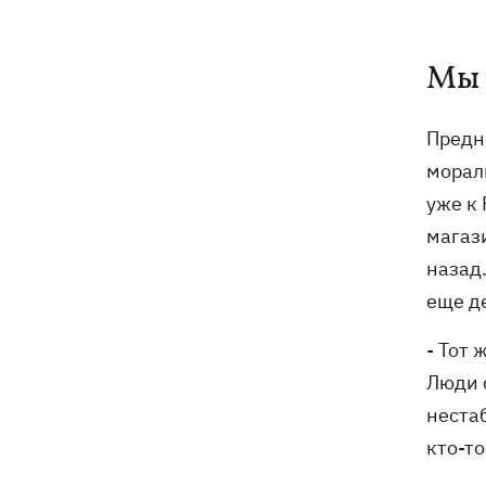
Мы 
Предн
морал
уже к
магаз
назад.
еще де
- Тот 
Люди с
нестаб
кто-то