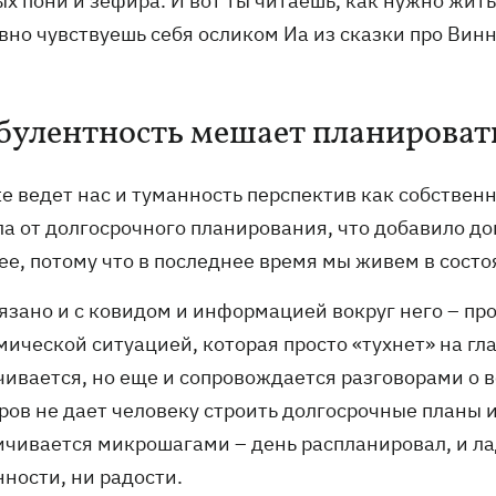
х пони и зефира. И вот ты читаешь, как нужно жить
вно чувствуешь себя осликом Иа из сказки про Винн
булентность мешает планироват
же ведет нас и туманность перспектив как собствен
ла от долгосрочного планирования, что добавило до
ее, потому что в последнее время мы живем в состо
язано и с ковидом и информацией вокруг него – про
ической ситуацией, которая просто «тухнет» на глаз
чивается, но еще и сопровождается разговорами о 
ров не дает человеку строить долгосрочные планы 
ичивается микрошагами – день распланировал, и лад
ности, ни радости.