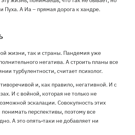
 эту жизнь, понимаешь, что так не бывает, но
и Пуха. А Иа – прямая дорога к хандре.
ь
ной жизни, так и страны. Пандемия уже
полнительного негатива. А строить планы все
янии турбулентности, считает психолог.
тиворечивой и, как правило, негативной. И с
ах. И с войной, которая не только не
возможной эскалации. Совокупность этих
и понимать перспективы, поэтому все
но. А это опять-таки не добавляет ни