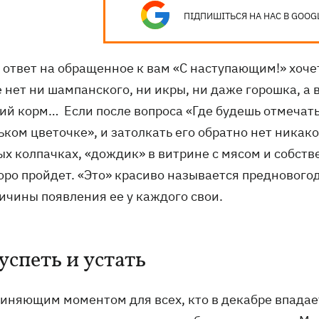
ПІДПИШІТЬСЯ НА НАС В GOOG
в ответ на обращенное к вам «С наступающим!» хоче
 нет ни шампанского, ни икры, ни даже горошка, а в
ий корм… Если после вопроса «Где будешь отмечат
ьком цветочке», и затолкать его обратно нет никак
ых колпачках, «дождик» в витрине с мясом и собств
оро пройдет. «Это» красиво называется преднового
ричины появления ее у каждого свои.
успеть и устать
иняющим моментом для всех, кто в декабре впадае