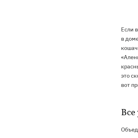
тесты ИИ-модели Astra из-за
опасений по поводу ее
кибервозможностей
Если 
В Болгарии дрон взорвался недалеко
17:48
в доме
от крупного газопровода
кошач
После длительной болезни в
17:07
«Ален
Аргентине умер отец Лионеля Месси
красн
это ск
В Марганце и соседних населенных
16:39
пунктах возобновили водоснабжение
вот п
Россияне атаковали рейсовый
16:11
автобус в Никополе - есть жертвы
Все 
16:00
Конец света на 7 секунд: соцсети в
панике, ожидая 12 августа, и при чем
Объед
тут НАСА