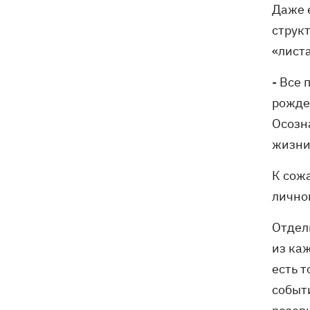
Даже е
струк
«лист
- Все 
рожде
Осозн
жизни
К сож
личном
Отдел
из ка
есть т
событи