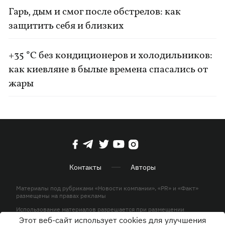
Гарь, дым и смог после обстрелов: как
защитить себя и близких
+35 °C без кондиционеров и холодильников:
как киевляне в былые времена спасались от
жары
Контакты
Авторы
Материалы под рубриками «Новости компании», «PR» и «Факт»
размещены на правах рекламы
Использование материалов разрешается при размещении
активной гиперссылки на KP.UA в первом абзаце.
Этот веб-сайт использует cookies для улучшения