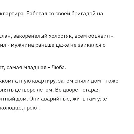
 квартира. Работал со своей бригадой на
слан, закоренелый холостяк, всем объявил -
рил - мужчина раньше даже не заикался о
ет, самая младшая - Люба.
хкомнатную квартиру, затем сняли дом - тоже
гонять детворе летом. Во дворе - старая
итный дом. Они аварийные, жить там уже
 колодце, греют.