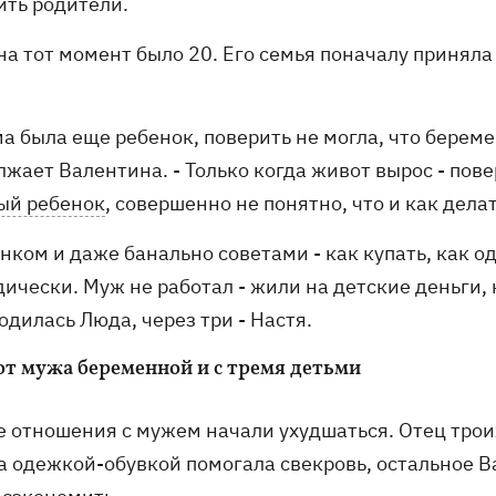
ить родители.
а тот момент было 20. Его семья поначалу приняла 
ма была еще ребенок, поверить не могла, что береме
лжает Валентина. - Только когда живот вырос - пов
ый ребенок
, совершенно не понятно, что и как делат
нком и даже банально советами - как купать, как 
ически. Муж не работал - жили на детские деньги, 
одилась Люда, через три - Настя.
от мужа беременной и с тремя детьми
е отношения с мужем начали ухудшаться. Отец троих
а одежкой-обувкой помогала свекровь, остальное В