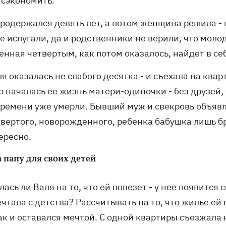
 сэкономить.
родержался девять лет, а потом женщина решила - 
е испугали, да и родственники не верили, что моло
нная четвертым, как потом оказалось, найдет в себ
я оказалась не слабого десятка - и съехала на квар
ор началась ее жизнь
матери-одиночки
- без друзей
времени уже умерли. Бывший муж и свекровь объявл
вертого, новорожденного, ребенка бабушка лишь бро
ересно.
 папу для своих детей
ась ли Валя на то, что ей повезет - у нее появится
чтала с детства? Рассчитывать на то, что жилье ей 
ак и оставался мечтой. С одной квартиры съезжала 