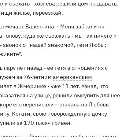
или съехать - хозяева решили дом продавать.
 - ищи жилье, переезжай.
- отмечает Валентина. - Меня забрали на
а голову, куда же съезжать - мы так ничего и
 - звонок от нашей знакомой, тети Любы:
живите".
ару лет назад - ее тетя в отношениях с
амужем за 76-летним
американским
ет в Жмеринке - уже 11 лет. Узнав, что
оказаться на улице, решили выкупить для нее
скоре его переписали - сначала на Любовь
ину. Кстати, свою новорожденную дочку
упили за 170 тысяч гривен.
алентина. - Думала: да нет, не бывает такого,