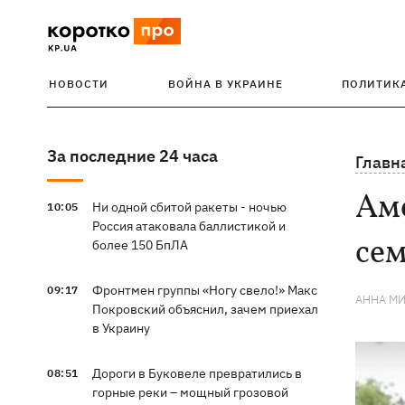
НОВОСТИ
ВОЙНА В УКРАИНЕ
ПОЛИТИК
За последние 24 часа
Главн
Ам
Ни одной сбитой ракеты - ночью
10:05
Россия атаковала баллистикой и
се
более 150 БпЛА
Фронтмен группы «Ногу свело!» Макс
09:17
АННА М
Покровский объяснил, зачем приехал
в Украину
Дороги в Буковеле превратились в
08:51
горные реки – мощный грозовой