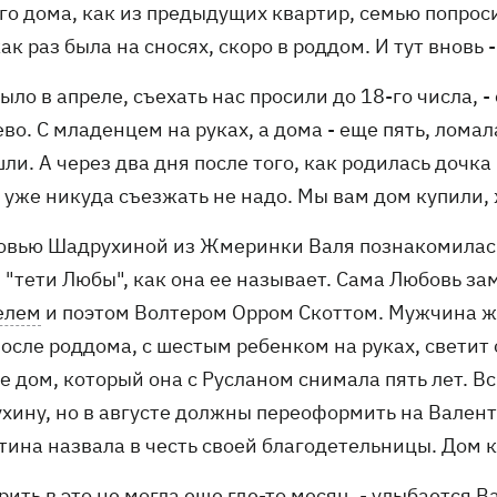
го дома, как из предыдущих квартир, семью попрос
ак раз была на сносях, скоро в роддом. И тут вновь
было в апреле, съехать нас просили до 18-го числа, 
во. С младенцем на руках, а дома - еще пять, ломал
ли. А через два дня после того, как родилась дочка
 уже никуда съезжать не надо. Мы вам дом купили, 
овью Шадрухиной из Жмеринки Валя познакомилась п
 "тети Любы", как она ее называет. Сама Любовь з
елем
и поэтом Волтером Орром Скоттом. Мужчина жив
осле роддома, с шестым ребенком на руках, светит 
е дом, который она с Русланом снимала пять лет. В
хину, но в августе должны переоформить на Валент
тина назвала в честь своей благодетельницы. Дом к
рить в это не могла еще где-то месяц, - улыбается В