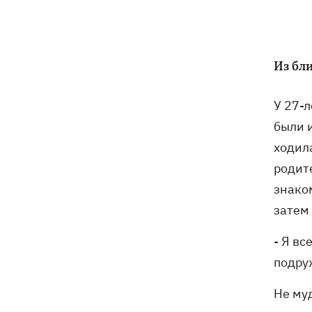
7 августа
Суспильне отреагировало на письмо
21:47
Из бли
Оли Поляковой с призывами
изменить правила Нацотбора
У 27-
были и
Во Львове выставили обгоревшие
21:20
экземпляры книг с уничтоженного
ходила
склада в Харькове
родит
знако
Собаку, которую сотрудники Новой
21:02
почты выгнали на жару, нашли - пса
затем 
накормили и забрали домой
- Я вс
Сенат США одобрил законопроект
20:40
подруж
Грэма об "адских санкциях" против РФ
Не муд
Зеленский впервые прибыл в Сербию
20:14