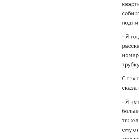
кварти
собира
подни
- Я то
расска
номер
трубку
С тех
сказат
- Я не
большо
тяжело
ему о
тольк