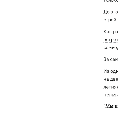
До это
стройк
Как ра
встре
семье,
За сем
Из од
на две
летня
нельзя
"Мы в