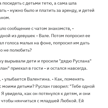
 посидеть с детьми тетю, а сама шла
ь - нужно было и платить за аренду, и детей
аном.
шло сообщение с чатом знакомств, -
одной из девушек - Вале. Потом попросил ее
л голоса малых на фоне, попросил им дать
ло не полюбить?
бку вырывали дети и просили "дядю Руслана"
лан" приехал в гости - и остался навсегда.
л, - улыбается Валентина. - Как, поменять
с моими детьми? Руслан говорил: "Тебе одной
 Я увидела, как он потянулся к детям, и они
, чтобы нянчиться с младшей Любкой. Ей