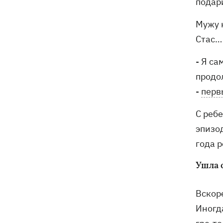
подар
и рассказал о целях визита
Мужу н
Стас…
- Я са
продо
-
перв
С ребе
эпизод
года р
Ушла 
Вскор
Иногд