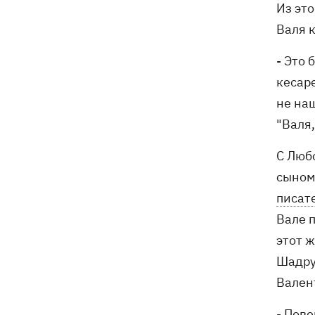
Из это
Валя к
- Это 
кесаре
не наш
"Валя,
С Люб
сыном
писат
Вале п
этот ж
Шадру
Вален
- Пове