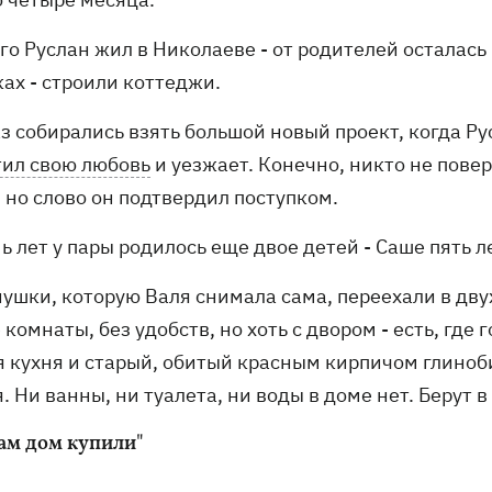
го Руслан жил в Николаеве - от родителей осталась
ах - строили коттеджи.
з собирались взять большой новый проект, когда Ру
тил свою любовь
и уезжает. Конечно, никто не пове
 но слово он подтвердил поступком.
ь лет у пары родилось еще двое детей - Саше пять л
нушки, которую Валя снимала сама, переехали в дву
 комнаты, без удобств, но хоть с двором - есть, где 
я кухня и старый, обитый красным кирпичом глиноб
. Ни ванны, ни туалета, ни воды в доме нет. Берут в
ам дом купили"