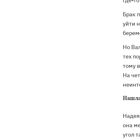
где-то
Брак п
уйти н
береме
Но Вал
тех п
тому 
На чет
неинт
Нашла
Надеял
она ме
угол т