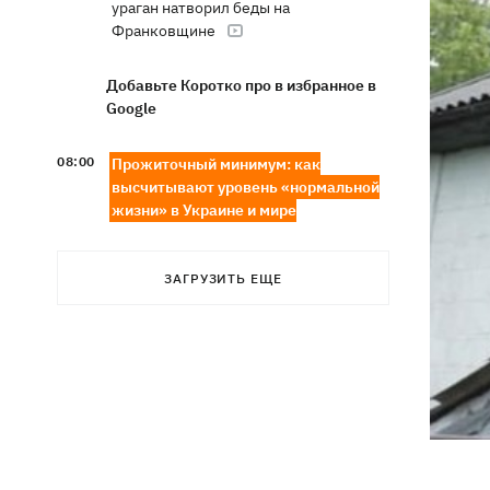
ураган натворил беды на
Франковщине
Добавьте Коротко про в избранное в
Google
08:00
Прожиточный минимум: как
высчитывают уровень «нормальной
жизни» в Украине и мире
В центре Львова произошла массовая
07:47
драка, есть раненые, - соцсети
ЗАГРУЗИТЬ ЕЩЕ
В результате ночной атаки на
07:27
Киевщине погибли три человека,
среди них – ребенок
8 августа – какой сегодня церковный
05:30
праздник, Россия напала на Грузию,
что сегодня нельзя делать