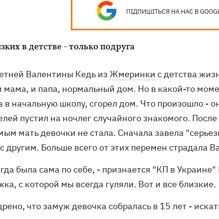
ПІДПИШІТЬСЯ НА НАС В GOOG
зких в детстве - только подруга
летней Валентины Кедь из
Жмеринки
с детства жизн
 мама, и папа, нормальный дом. Но в какой-то моме
 в начальную школу, сгорел дом. Что произошло - он
елей пустил на ночлег случайного знакомого. После
мым мать девочки не стала. Сначала завела "серьез
с другим. Больше всего от этих перемен страдала В
егда была сама по себе, - признается "КП в Украине
ка, с которой мы всегда гуляли. Вот и все близкие.
рено, что замуж девочка собралась в 15 лет - искат