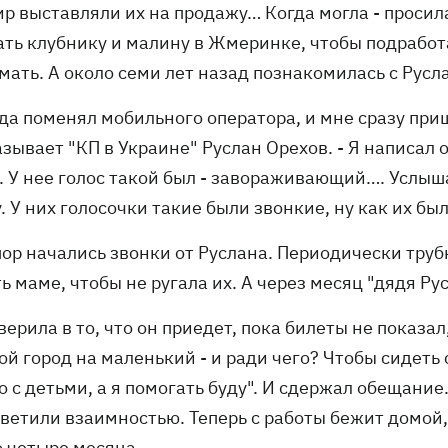
р выставляли их на продажу… Когда могла - просила
ть клубнику и малину в Жмеринке, чтобы подработат
мать. А около семи лет назад познакомилась с Русл
гда поменял мобильного оператора, и мне сразу при
зывает "КП в Украине" Руслан Орехов. - Я написал 
. У нее голос такой был - завораживающий…. Услыша
. У них голосочки такие были звонкие, ну как их бы
 пор начались звонки от Руслана. Периодически тру
ь маме, чтобы не ругала их. А через месяц "дядя Рус
 верила в то, что он приедет, пока билеты не показа
й город на маленький - и ради чего? Чтобы сидеть 
 с детьми, а я помогать буду". И сдержал обещание.
тветили взаимностью. Теперь с работы бежит домой
о четыре месяца.