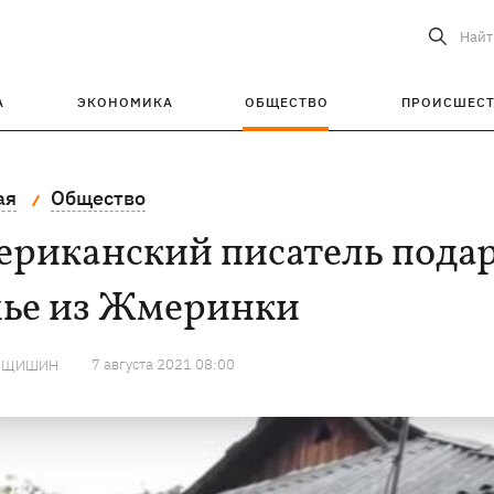
Найт
А
ЭКОНОМИКА
ОБЩЕСТВО
ПРОИСШЕС
ая
Общество
ериканский писатель пода
мье из Жмеринки
7 августа 2021 08:00
ИЩИШИН