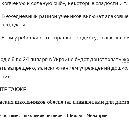
копченую и соленую рыбу, некоторые сладости и т. 
В ежедневный рацион учеников включат злаковые,
продукты.
Если у ребенка есть справка про диету, то школа о
од с 8 по 24 января в Украине будет действовать
же
ать запрещено, за исключением учреждений дошкол
ений.
ЙТЕ ТАКЖЕ
нских
школьников обеспечат планшетами
для дист
 по теме:
школьное питание
Школы
Минздрав