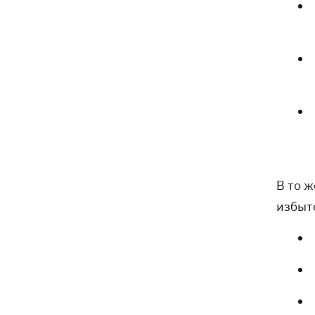
В то 
избыт