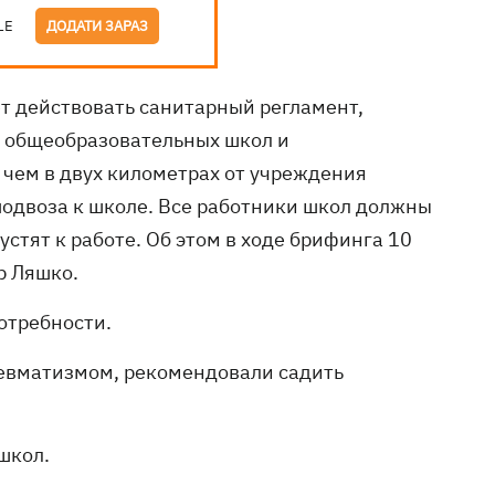
LE
ДОДАТИ ЗАРАЗ
ет действовать санитарный регламент,
х общеобразовательных школ и
 чем в двух километрах от учреждения
подвоза к школе. Все работники школ должны
стят к работе. Об этом в ходе брифинга 10
р Ляшко.
отребности.
ревматизмом, рекомендовали садить
школ.