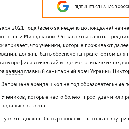
ПІДПИШІТЬСЯ НА НАС В GOOG
варя 2021 года (всего за неделю до
локдауна
) начн
ботанный Минздравом. Он касается работы средни
сматривает, что ученики, которые проживают далее
ования, должны быть обеспечены транспортом для 
дить профилактический медосмотр, иначе их не допу
ря
заявил
главный санитарный врач Украины Викто
Запрещена аренда школ не под образовательные п
Учеников, которые часто болеют простудами или 
подальше от окна.
Туалеты должны быть расположены только внутри 