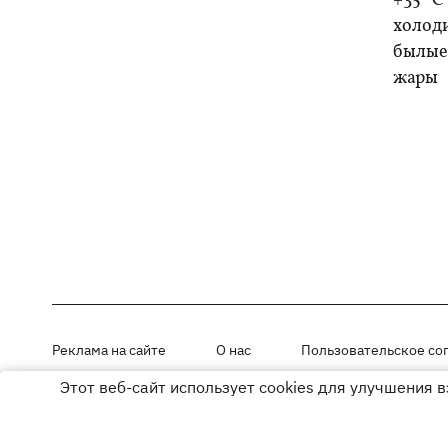
+35 °C
холоди
былые 
жары
Реклама на сайте
О нас
Пользовательское со
Этот веб-сайт использует cookies для улучшения 
Материалы под рубриками «Новости компании», «PR» и «Факт» раз
Использование материалов разрешается при размещении активной г
© ООО «ЮЛАВ МЕДИА»,2026. Все права защищены.