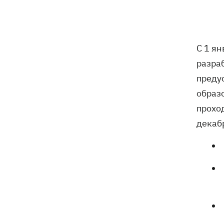
Россияне сбросили на Сумы восемь
08:59
КАБов за восемь минут: ранены 12
человек
С 1 ян
разра
Россия ударила по Балаклее, погибли
08:33
преду
три человека
образ
Карта боевых действий в Украине
08:22
прохо
06.08.2026
декаб
Часть SpaceX Falcon 9 врезалась в
07:59
Луну – будет ли это иметь
последствия для Земли
Экс-водитель «LeМаршрутки» Богдан
07:33
Богданович уже не в реанимации –
подробности от Леси Никитюк