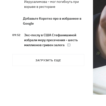
Иерусалимова – мог погибнуть при
взрыве в ресторане
Добавьте Коротко про в избранное в
Google
Экс-послу в США Стефанишиной
09:52
избрали меру пресечения - шесть
миллионов гривен залога
Россияне ночью били по Украине
09:29
ЗАГРУЗИТЬ ЕЩЕ
дронами, ракетами Х-31П и Ониксами
Яблочный Спас 2026: когда
09:27
празднуем, что можно делать, а чего
нет
На молочных фермах Черкасской
09:00
области тестируют экзоскелеты для
доярок