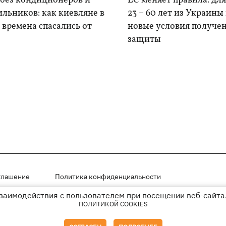
 без кондиционеров и
ЕС меняет правила: дл
льников: как киевляне в
23 – 60 лет из Украины
времена спасались от
новые условия получе
защиты
глашение
Политика конфиденциальности
взаимодействия с пользователем при посещении веб-сайта.
мещены на правах рекламы
ПОЛИТИКОЙ COOKIES
иперссылки на KP.UA в первом абзаце.