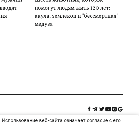
я мужчин
Шесть животных, которые
 вводят
помогут людям жить 120 лет:
ния
акула, землекоп и "бессмертная"
медуза
 Использование веб-сайта означает согласие с его
Дизайн