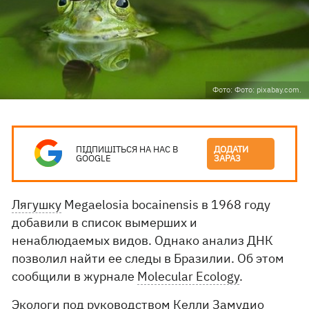
Фото: Фото: pixabay.com.
ПІДПИШІТЬСЯ НА НАС В
ДОДАТИ
GOOGLE
ЗАРАЗ
Лягушку
Megaelosia bocainensis в 1968 году
добавили в список вымерших и
ненаблюдаемых видов. Однако анализ ДНК
позволил найти ее следы в Бразилии. Об этом
сообщили в журнале
Molecular Ecology
.
Экологи под руководством Келли Замудио