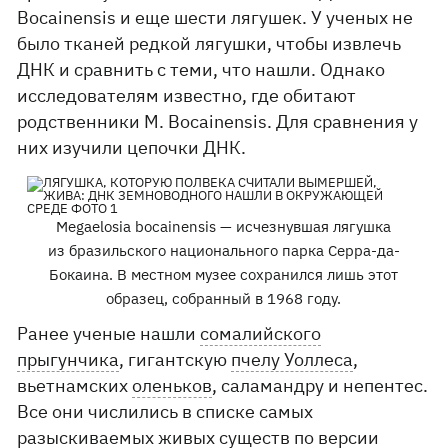
Bocainensis и еще шести лягушек. У ученых не
было тканей редкой лягушки, чтобы извлечь
ДНК и сравнить с теми, что нашли. Однако
исследователям известно, где обитают
родственники M. Bocainensis. Для сравнения у
них изучили цепочки ДНК.
Megaelosia bocainensis — исчезнувшая лягушка
из бразильского национального парка Серра-да-
Бокаина. В местном музее сохранился лишь этот
образец, собранный в 1968 году.
Ранее ученые нашли
сомалийского
прыгунчика
, гигантскую
пчелу Уоллеса
,
вьетнамских
оленьков
, саламандру и непентес.
Все они числились в списке самых
разыскиваемых живых существ по версии