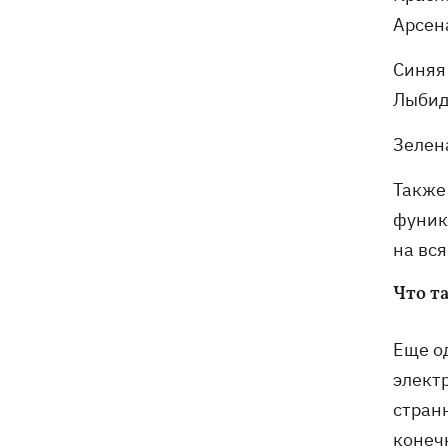
Арсен
Синяя
Лыбид
Зелен
Также
фуник
на вс
Что т
Еще од
электр
странн
конеч