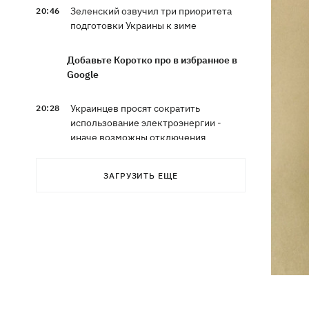
Зеленский озвучил три приоритета
20:46
подготовки Украины к зиме
Добавьте Коротко про в избранное в
Google
Украинцев просят сократить
20:28
использование электроэнергии -
иначе возможны отключения
Тайский футболист погиб от удара
19:50
ЗАГРУЗИТЬ ЕЩЕ
молнии прямо на поле
Совет нацбезопасности утвердил
19:47
План стойкости Киева, - Клименко
Мудрик сыграл за Челси - впервые за
19:19
615 дней