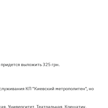
зу придется выложить 325 грн.
служивания КП "Киевский метрополитен", но
ая, Университет, Театральная, Крещатик,