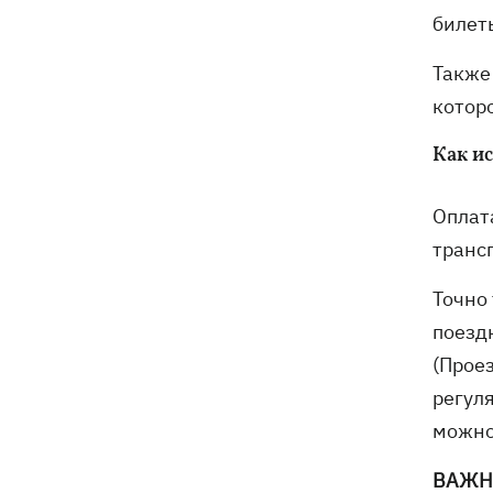
билет
Также
котор
Как и
Оплат
транс
Точно 
поезд
(Проез
регул
можно
ВАЖН