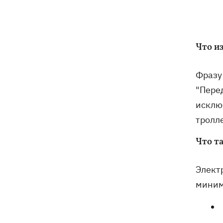
Погода в Украине 6 августа – жара
18:53
отступает, прогнозируют локальные
дожди с грозами
Что из
Украина будет уничтожать
18:45
баллистические установки войск РФ,
- Зеленский
Фразу
"Пере
18:27
Гарь, дым и смог после обстрелов:
исклю
как защитить себя и близких
тролл
Генштаб опроверг разрушение
18:17
Бортницкой станции в Киеве после
Что т
атак РФ
Электр
В МИД отреагировали на резонансное
17:45
миниму
заявление Залужного о НАТО - "слова
вырвали из контекста"