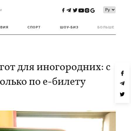
и
ТВИЯ
СПОРТ
ШОУ-БИЗ
БОЛЬШЕ
гот для иногородних: с
олько по е-билету