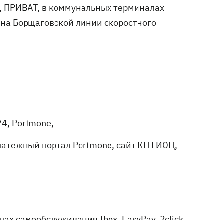
k, ПРИВАТ, в коммунальных терминалах
 на Борщаговской линии скоростного
4, Portmone,
платежный портал
Portmone
, сайт
КП ГИОЦ
,
х самообслуживания Ibox, EasyPay, 2click,