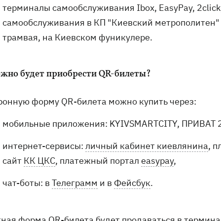
терминалы самообслуживания Ibox, EasyPay, 2clic
самообслуживания в КП "Киевский метрополитен"
трамвая, на Киевском фуникулере.
ожно будет приобрести QR-билеты?
ронную форму QR-билета можно купить через:
мобильные приложения: KYIVSMARTCITY, ПРИВАТ 2
интернет-сервисы:
личный кабинет киевлянина
, 
сайт
КК ЦКС
, платежный портал
easypay
,
чат-боты: в
Телеграмм
и в
Фейсбук
.
ная форма QR-билета будет продаваться в терминала