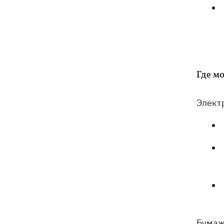
Где м
Элект
Бумаж