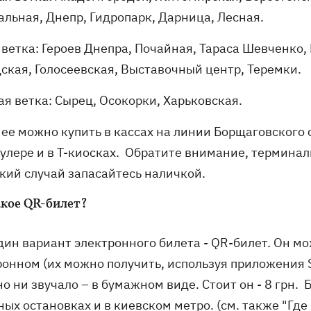
альная, Днепр, Гидропарк, Дарница, Лесная.
 ветка: Героев Днепра, Почайная, Тараса Шевченко,
ская, Голосеевская, Выставочный центр, Теремки.
ая ветка: Сырец, Осокорки, Харьковская.
 ее можно купить в кассах на линии Борщаговского 
улере и в Т-киосках. Обратите внимание, терминалы
який случай запасайтесь наличкой.
акое QR-билет?
ин вариант электронного билета - QR-билет. Он мо
онном (их можно получить, используя приложения Sm
о ни звучало – в бумажном виде. Стоит он - 8 грн
ных остановках и в киевском метро. (см. также "Гд