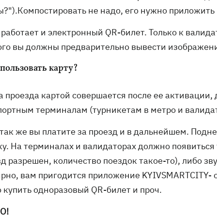
ы?").Компостировать не надо, его нужно приложить 
 работает и электронный QR-билет. Только к валида
ого вы должны предварительно вывести изображени
спользовать карту?
а проезда картой совершается после ее активации, 
портным терминалам (турникетам в метро и валида
так же вы платите за проезд и в дальнейшем. Подне
ку. На терминалах и валидаторах должно появиться
д разрешен, количество поездок такое-то), либо зв
ярно, вам пригодится приложение KYIVSMARTCITY- 
 купить одноразовый QR-билет и проч.
О!