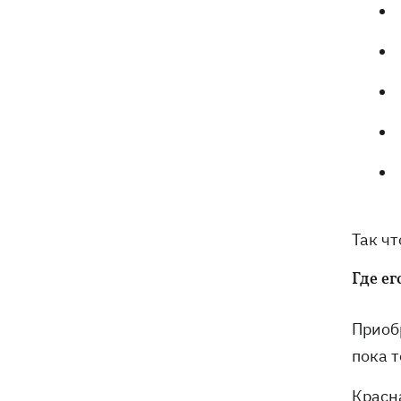
Так чт
Где ег
Приоб
пока 
Красн