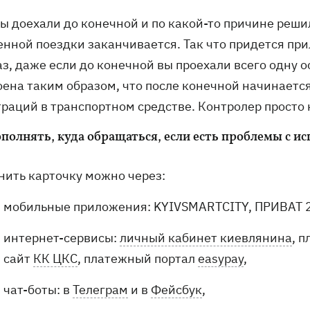
ы доехали до конечной и по какой-то причине реши
енной поездки заканчивается. Так что придется при
з, даже если до конечной вы проехали всего одну о
оена таким образом, что после конечной начинаетс
раций в транспортном средстве. Контролер просто н
ополнять, куда обращаться, если есть проблемы с и
нить карточку можно через:
мобильные приложения: KYIVSMARTCITY, ПРИВАТ 2
интернет-сервисы:
личный кабинет киевлянина
, 
сайт
КК ЦКС
, платежный портал
easypay
,
чат-боты: в
Телеграм
и в
Фейсбук
,