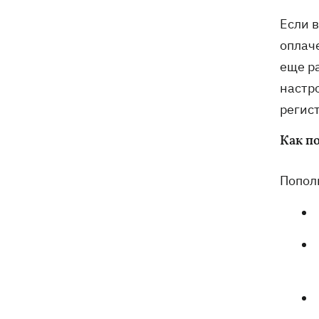
Если в
оплач
еще ра
настр
регист
Как п
Попол