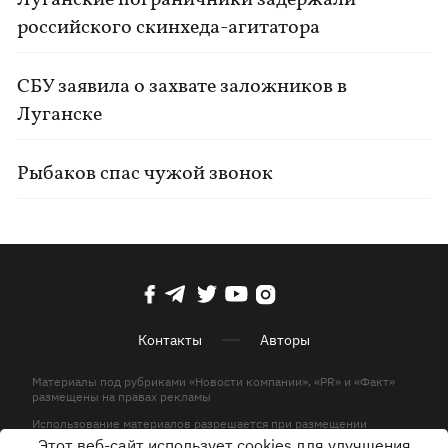
Луганские пограничники задержали
российского скинхеда-агитатора
СБУ заявила о захвате заложников в
Луганске
Рыбаков спас чужой звонок
Контакты
Авторы
Материалы под рубриками «Новости компании», «PR» и «Факт»
размещены на правах рекламы
Использование материалов разрешается при размещении
активной гиперссылки на KP.UA в первом абзаце.
Этот веб-сайт использует cookies для улучшения