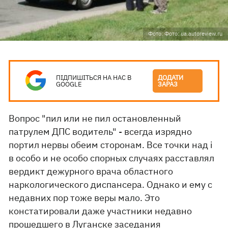
Фото: Фото: ua.autoreview.ru
ПІДПИШІТЬСЯ НА НАС В
ДОДАТИ
GOOGLE
ЗАРАЗ
Вопрос "пил или не пил остановленный
патрулем ДПС водитель" - всегда изрядно
портил нервы обеим сторонам. Все точки над i
в особо и не особо спорных случаях расставлял
вердикт дежурного врача областного
наркологического диспансера. Однако и ему с
недавних пор тоже веры мало. Это
констатировали даже участники недавно
прошедшего в Луганске заседания