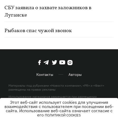
СБУ заявила о захвате заложников в
Луганске
Рыбаков спас чужой звонок
Контакты
Авторы
Материалы под рубриками «Новости компании», «PR» и «Факт»
размещены на правах рекламы
Использование материалов разрешается при размещении
активной гиперссылки на KP.UA в первом абзаце.
Этот веб-сайт использует cookies для улучшения
взаимодействия с пользователем при посещении веб-
© ООО «ЮЛАВ МЕДИА»,2026. Все права защищены.
сайта. Использование веб-сайта означает согласие с
его
ПОЛИТИКОЙ COOKIES