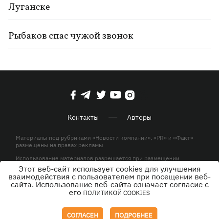
Луганске
Рыбаков спас чужой звонок
Контакты
Авторы
Материалы под рубриками «Новости компании», «PR» и «Факт»
размещены на правах рекламы
Использование материалов разрешается при размещении
активной гиперссылки на KP.UA в первом абзаце.
Этот веб-сайт использует cookies для улучшения
взаимодействия с пользователем при посещении веб-
© ООО «ЮЛАВ МЕДИА»,2026. Все права защищены.
сайта. Использование веб-сайта означает согласие с
его
ПОЛИТИКОЙ COOKIES
Дизайн
СОГЛАСЕН
ПОДРОБНЕЕ