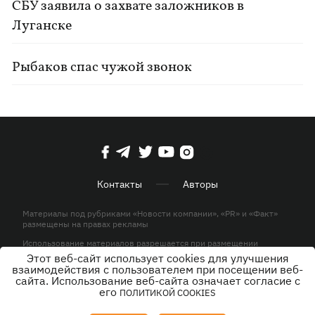
СБУ заявила о захвате заложников в
Луганске
Рыбаков спас чужой звонок
Контакты
Авторы
Материалы под рубриками «Новости компании», «PR» и «Факт»
размещены на правах рекламы
Использование материалов разрешается при размещении
активной гиперссылки на KP.UA в первом абзаце.
Этот веб-сайт использует cookies для улучшения
взаимодействия с пользователем при посещении веб-
© ООО «ЮЛАВ МЕДИА»,2026. Все права защищены.
сайта. Использование веб-сайта означает согласие с
его
ПОЛИТИКОЙ COOKIES
Дизайн