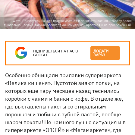
Фото: Покупатели начали принюхиваться и присматриваться к товару более
тщательно - ведь с такими раскладами немудрено нарваться и на просроченный.
ПІДПИШІТЬСЯ НА НАС В
ДОДАТИ
GOOGLE
ЗАРАЗ
Особенно обнищали прилавки супермаркета
«Велика кишеня». Пустотой зияют полки, на
которых еще пару месяцев назад теснились
коробки с чаями и банки с кофе. В отделе же,
где выставлены пакеты со стиральным
порошком и тюбики с зубной пастой, вообще
шаром покати! Не намного лучше ситуация и в
гипермаркете «О’КЕЙ» и «Мегамаркете», где