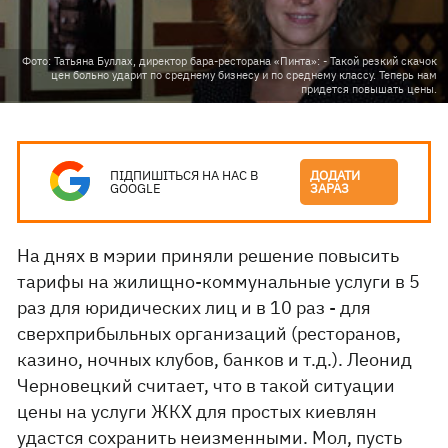
Фото: Татьяна Буллах, директор бара-ресторана «Пинта»: - Такой резкий скачок
цен больно ударит по среднему бизнесу и по среднему классу. Теперь нам
придется повышать цены.
ПІДПИШІТЬСЯ НА НАС В
ДОДАТИ
GOOGLE
ЗАРАЗ
На днях в мэрии приняли решение повысить
тарифы на жилищно-коммунальные услуги в 5
раз для юридических лиц и в 10 раз - для
сверхприбыльных организаций (ресторанов,
казино, ночных клубов, банков и т.д.). Леонид
Черновецкий считает, что в такой ситуации
цены на услуги ЖКХ для простых киевлян
удастся сохранить неизменными. Мол, пусть