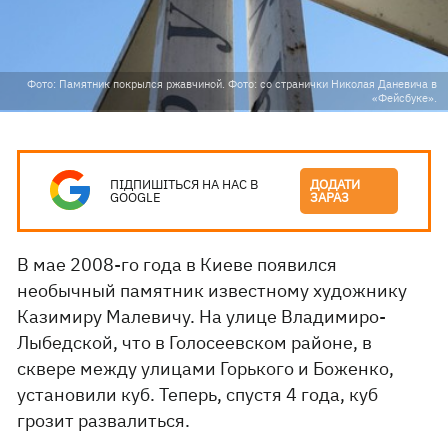
Фото: Памятник покрылся ржавчиной. Фото: со странички Николая Даневича в
«Фейсбуке».
ПІДПИШІТЬСЯ НА НАС В
ДОДАТИ
GOOGLE
ЗАРАЗ
В мае 2008-го года в Киеве появился
необычный памятник известному художнику
Казимиру Малевичу. На улице Владимиро-
Лыбедской, что в Голосеевском районе, в
сквере между улицами Горького и Боженко,
установили куб. Теперь, спустя 4 года, куб
грозит развалиться.