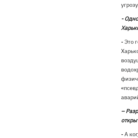
угроз
- Одн
Харько
- Это
Харьк
возду
водох
физич
«псев
авари
– Раз
откры
- А к