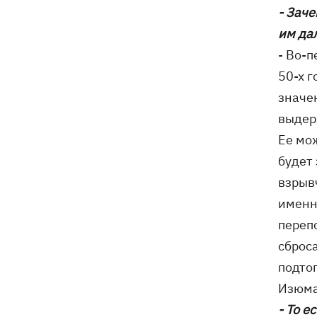
что нужно знать о «Пакунке
- Заче
школяра» в 2026 году
им да
- Во-
50-х г
значен
выдер
Ее мо
будет
взрыв
именн
переп
сброс
подто
Изюма
- То е