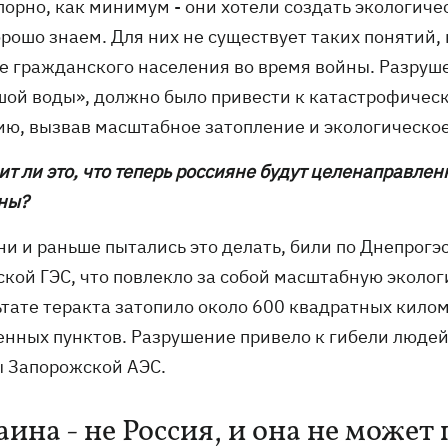
спорно, как минимум - они хотели создать экологич
орошо знаем. Для них не существует таких понятий
е гражданского населения во время войны. Разруш
шой воды», должно было привести к катастрофичес
ию, вызвав масштабное затопление и экологическое
ит ли это, что теперь россияне будут целенаправле
ны?
они и раньше пытались это делать, били по Днепрогэ
ской ГЭС, что повлекло за собой масштабную эколог
ьтате теракта затопило около 600 квадратных кило
енных пунктов. Разрушение привело к гибели люде
ы Запорожской АЭС.
аина - не Россия, и она не може