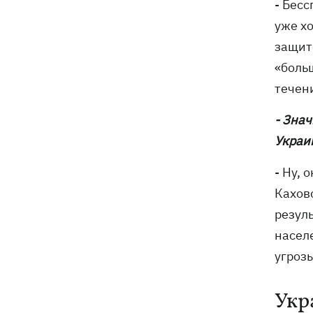
- Бес
уже х
защит
«боль
течен
- Знач
Украи
- Ну, 
Кахов
резул
насел
угроз
Укр