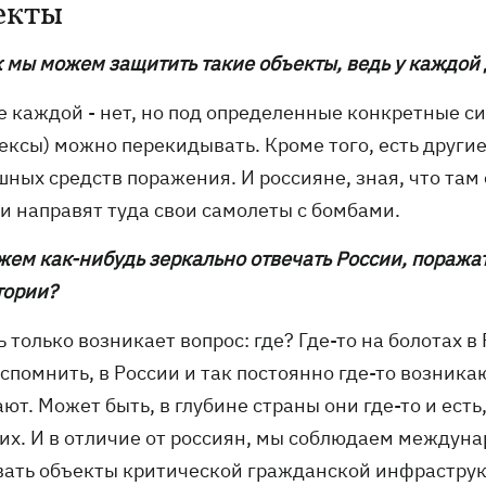
екты
к мы можем защитить такие объекты, ведь у каждой 
е каждой - нет, но под определенные конкретные си
ексы) можно перекидывать. Кроме того, есть други
шных средств поражения. И россияне, зная, что там
ли направят туда свои самолеты с бомбами.
ожем как-нибудь зеркально отвечать России, поража
тории?
ь только возникает вопрос: где? Где-то на болотах в
спомнить, в России и так постоянно где-то возникаю
ют. Может быть, в глубине страны они где-то и ест
их. И в отличие от россиян, мы соблюдаем междун
вать объекты критической гражданской инфраструкт