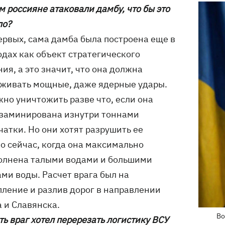
м россияне атаковали дамбу, что бы это
ло?
первых, сама дамба была построена еще в
одах как объект стратегического
ия, а это значит, что она должна
живать мощные, даже ядерные удары.
жно уничтожить разве что, если она
 заминирована изнутри тоннами
чатки. Но они хотят разрушить ее
о сейчас, когда она максимально
олнена талыми водами и большими
ами воды. Расчет врага был на
пление и разлив дорог в направлении
 и Славянска.
Во
сть враг хотел перерезать логистику ВСУ