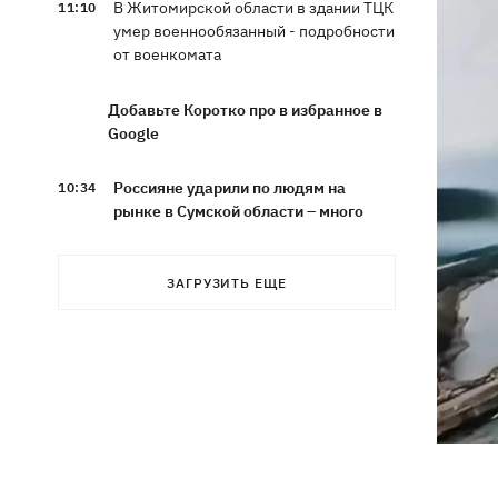
В Житомирской области в здании ТЦК
11:10
умер военнообязанный - подробности
от военкомата
Добавьте Коротко про в избранное в
Google
Россияне ударили по людям на
10:34
рынке в Сумской области – много
раненых
ЗАГРУЗИТЬ ЕЩЕ
На горе Петрос молния ударила в двух
09:59
туристов из Киева
Россияне атаковали 147 дронами по 5
09:23
направлениям
Карта боевых действий в Украине
09:16
07.08.2026