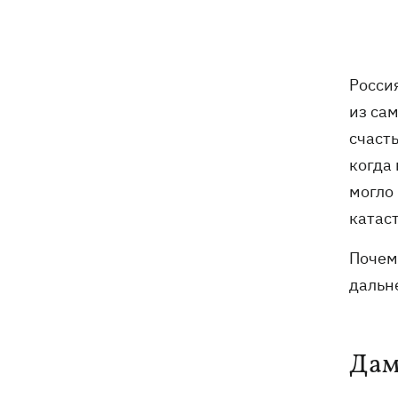
Путин может напасть на НАТО до
09:07
завершения войны в Украине -
разведка США для WSJ
Росси
Взрывы в Крыму и удары в 1700 км от
08:49
из са
границы: горят аэродром
счасть
«Гвардейское» и Wildberries в
Екатеринбурге
когда
могло
МВД Германии опровергло наличие
07:51
катаст
оружия для Украины на самолете
"Руслан", возле которого нашли дрон
Почем
дальн
Федоров заявил, что продолжает
07:27
переговоры с Маском об
использовании Starlink на территории
РФ
Дам
07:00
5000 гривен на первоклассника: все,