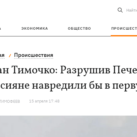
Найт
А
ЭКОНОМИКА
ОБЩЕСТВО
ПРОИСШЕС
ая
Происшествия
ан Тимочко: Разрушив Печ
сияне навредили бы в перв
15 апреля 17:48
 ТИМОФЕЕВ