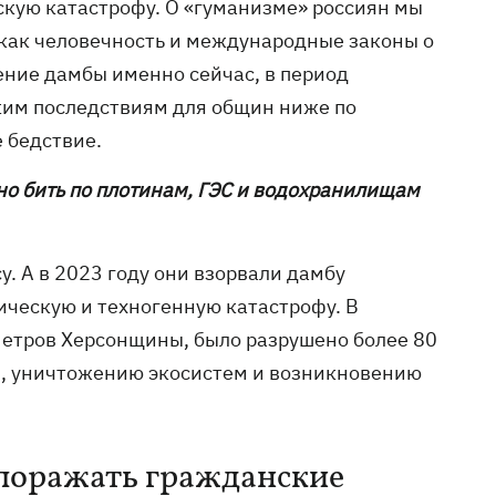
ескую катастрофу. О «гуманизме» россиян мы
, как человечность и международные законы о
ение дамбы именно сейчас, в период
ким последствиям для общин ниже по
 бедствие.
нно бить по плотинам, ГЭС и водохранилищам
су. А в 2023 году они взорвали дамбу
ическую и техногенную катастрофу. В
метров Херсонщины, было разрушено более 80
й, уничтожению экосистем и возникновению
т поражать гражданские