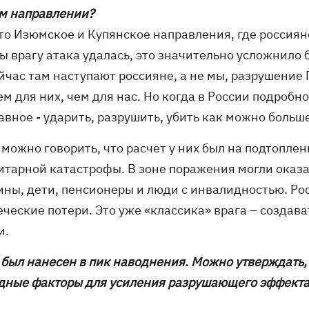
ом направлении?
 это Изюмское и Купянское направления, где россия
ы врагу атака удалась, это значительно усложнило б
ейчас там наступают россияне, а не мы, разрушени
ем для них, чем для нас. Но когда в России подроб
авное - ударить, разрушить, убить как можно больш
 можно говорить, что расчет у них был на подтопле
итарной катастрофы. В зоне поражения могли оказат
ны, дети, пенсионеры и люди с инвалидностью. Ро
еческие потери. Это уже «классика» врага – созда
и.
р был нанесен в пик наводнения. Можно утверждать,
дные факторы для усиления разрушающего эффект