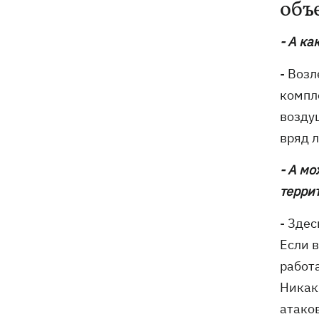
объ
- А ка
- Возл
компл
возду
вряд 
- А м
терри
- Здес
Если в
работа
Никак
атако