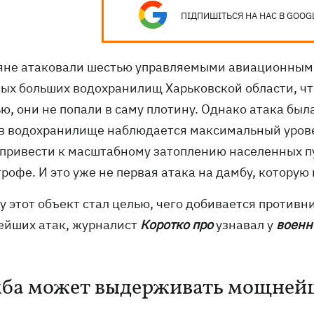
ПІДПИШІТЬСЯ НА НАС В GOOG
яне атаковали шестью управляемыми авиационным
мых больших водохранилищ Харьковской области, чт
ю, они не попали в саму плотину. Однако атака бы
 в водохранилище наблюдается максимальный урове
 привести к масштабному затоплению населенных п
рофе. И это уже не первая атака на дамбу, которую
у этот объект стал целью, чего добивается противн
ейших атак, журналист
Коротко про
узнавал у
военн
ба может выдерживать мощней