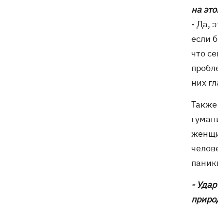
на эт
- Да,
если б
что с
пробл
них гл
Также
гуман
женщи
челов
паник
- Уда
приро