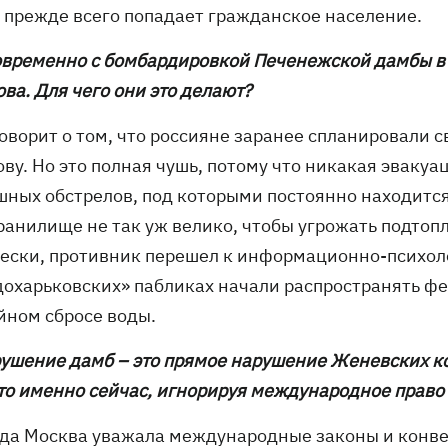
у прежде всего попадает гражданское население.
овременно с бомбардировкой Печенежской дамбы в 
ва. Для чего они это делают?
 говорит о том, что россияне заранее спланировали
ову. Но это полная чушь, потому что никакая эваку
шных обстрелов, под которыми постоянно находится
ранилище не так уж велико, чтобы угрожать подтоп
ески, противник перешел к информационно-психол
дохарьковских» пабликах начали распространять ф
йном сбросе воды.
рушение дамб – это прямое нарушение Женевских ко
то именно сейчас, игнорируя международное право
огда Москва уважала международные законы и конве