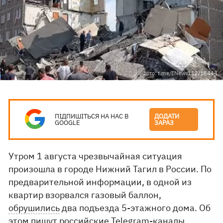
Фото: t.me/ENews112/18444
ПІДПИШІТЬСЯ НА НАС В
ДОДАТИ
GOOGLE
ЗАРАЗ
Утром 1 августа чрезвычайная ситуация
произошла в городе Нижний Тагил в России. По
предварительной информации, в одной из
квартир взорвался газовый баллон,
обрушились
два подъезда 5-этажного дома. Об
этом
пишут
российские Telegram-каналы.