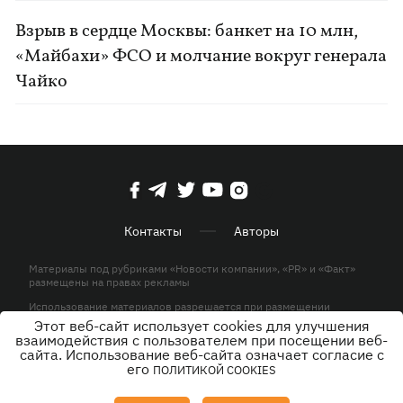
Взрыв в сердце Москвы: банкет на 10 млн,
«Майбахи» ФСО и молчание вокруг генерала
Чайко
Контакты
Авторы
Материалы под рубриками «Новости компании», «PR» и «Факт»
размещены на правах рекламы
Использование материалов разрешается при размещении
активной гиперссылки на KP.UA в первом абзаце.
Этот веб-сайт использует cookies для улучшения
взаимодействия с пользователем при посещении веб-
© ООО «ЮЛАВ МЕДИА»,2026. Все права защищены.
сайта. Использование веб-сайта означает согласие с
его
ПОЛИТИКОЙ COOKIES
Дизайн