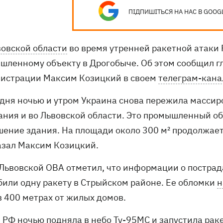
ПІДПИШІТЬСЯ НА НАС В GOOG
овской области
во время утренней ракетной атаки
шленному объекту в Дрогобыче. Об этом сообщил г
истрации Максим Козицкий в своем
телеграм-кана
одня ночью и утром Украина снова пережила массир
ания и во Львовской области. Это промышленный о
шение здания. На площади около 300 м² продолжает
азал Максим Козицкий.
 Львовской ОВА отметил, что информации о пострад
били одну ракету в Стрыйском районе. Ее обломки
н
в 400 метрах от жилых домов.
РФ ночью подняла в небо
Ту-95МС
и запустила рак