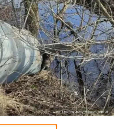
Фото: t.me/kozytskyy_maksym_official