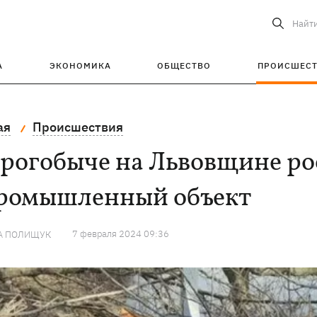
Найт
А
ЭКОНОМИКА
ОБЩЕСТВО
ПРОИСШЕС
ая
Происшествия
рогобыче на Львовщине ро
промышленный объект
7 февраля 2024 09:36
А ПОЛИЩУК