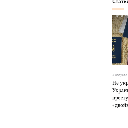
Стать
4 августа
Не ук
Украи
прест
«двой