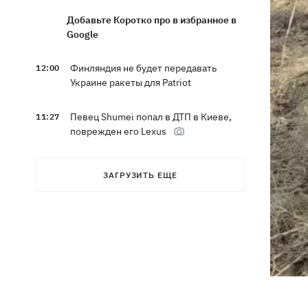
Добавьте Коротко про в избранное в
Google
Финляндия не будет передавать
12:00
Украине ракеты для Patriot
Певец Shumei попал в ДТП в Киеве,
11:27
поврежден его Lexus
Александр Пономарев в свое 53-
10:46
ЗАГРУЗИТЬ ЕЩЕ
летие объявил, что написал
приключенческий роман
Сын Байдена рассказал, что рак экс-
10:21
президента США прогрессирует
Зеленский доволен результатами 40-
09:37
дневной операции по принуждению
России к миру