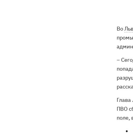
Ракеты, атаковавшие Одессу, сбить не
09:03
удалось, следует из сводки ВС ВСУ
Во
Льв
Турция предложила России и Украине
08:34
промы
объявить мораторий на удары в
админ
Черном море
– Сег
08:00
Опошня: как стать гончаром за три
попад
недели и выиграть 1000 долларов за
глиняного монстра
разру
расск
Россия нанесла удар по Харькову:
07:52
частично разрушена десятиэтажка,
Глава
погибли люди
ПВО с
поле, 