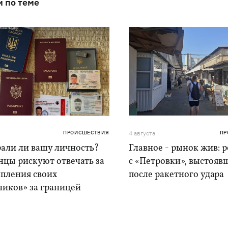
и по теме
ПРОИСШЕСТВИЯ
4 августа
ПР
рали ли вашу личность?
Главное - рынок жив: 
нцы рискуют отвечать за
с «Петровки», выстояв
упления своих
после ракетного удара
ников» за границей