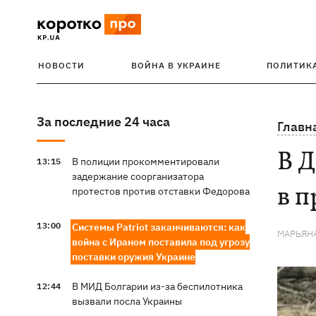
НОВОСТИ
ВОЙНА В УКРАИНЕ
ПОЛИТИК
За последние 24 часа
Главн
В Д
В полиции прокомментировали
13:15
задержание соорганизатора
в 
протестов против отставки Федорова
13:00
Системы Patriot заканчиваются: как
МАРЬЯН
война с Ираном поставила под угрозу
поставки оружия Украине
В МИД Болгарии из-за беспилотника
12:44
вызвали посла Украины