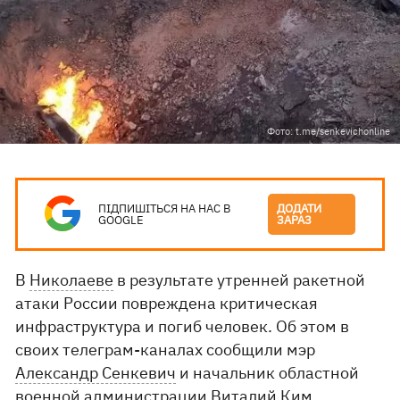
Фото: t.me/senkevichonline
ПІДПИШІТЬСЯ НА НАС В
ДОДАТИ
GOOGLE
ЗАРАЗ
В
Николаеве
в результате утренней ракетной
атаки России повреждена критическая
инфраструктура и погиб человек. Об этом в
своих телеграм-каналах сообщили мэр
Александр Сенкевич
и начальник областной
военной администрации
Виталий Ким
.