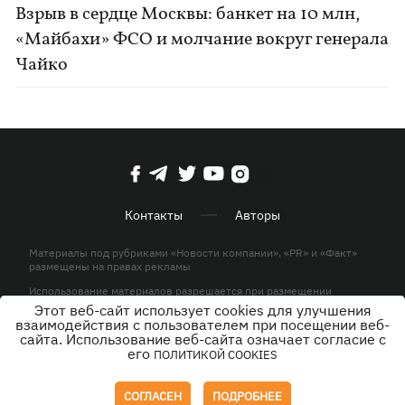
Взрыв в сердце Москвы: банкет на 10 млн,
«Майбахи» ФСО и молчание вокруг генерала
Чайко
Контакты
Авторы
Материалы под рубриками «Новости компании», «PR» и «Факт»
размещены на правах рекламы
Использование материалов разрешается при размещении
активной гиперссылки на KP.UA в первом абзаце.
Этот веб-сайт использует cookies для улучшения
взаимодействия с пользователем при посещении веб-
© ООО «ЮЛАВ МЕДИА»,2026. Все права защищены.
сайта. Использование веб-сайта означает согласие с
его
ПОЛИТИКОЙ COOKIES
Дизайн
СОГЛАСЕН
ПОДРОБНЕЕ