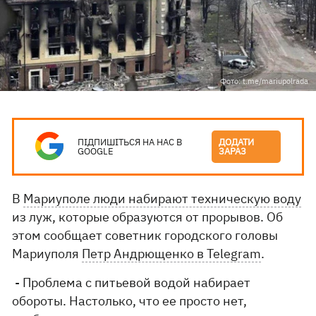
Фото: t.me/mariupolrada
ПІДПИШІТЬСЯ НА НАС В
ДОДАТИ
GOOGLE
ЗАРАЗ
В
Мариуполе люди набирают техническую воду
из луж, которые образуются от прорывов. Об
этом сообщает советник городского головы
Мариуполя
Петр Андрющенко в Telegram
.
- Проблема с питьевой водой набирает
обороты. Настолько, что ее просто нет,