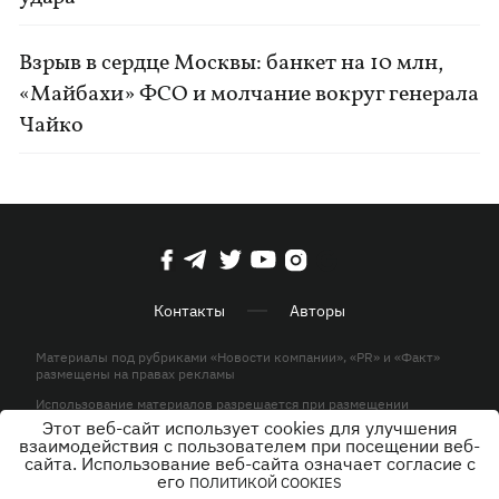
Взрыв в сердце Москвы: банкет на 10 млн,
«Майбахи» ФСО и молчание вокруг генерала
Чайко
Контакты
Авторы
Материалы под рубриками «Новости компании», «PR» и «Факт»
размещены на правах рекламы
Использование материалов разрешается при размещении
активной гиперссылки на KP.UA в первом абзаце.
Этот веб-сайт использует cookies для улучшения
взаимодействия с пользователем при посещении веб-
© ООО «ЮЛАВ МЕДИА»,2026. Все права защищены.
сайта. Использование веб-сайта означает согласие с
его
ПОЛИТИКОЙ COOKIES