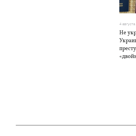
4 августа
Не ук
Украи
прест
«двой