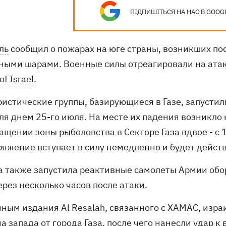
ПІДПИШІТЬСЯ НА НАС В GOOG
ль
сообщил о пожарах на юге страны, возникших по
ными шарами. Военные силы отреагировали на атаку,
of Israel
.
рористические группы, базирующиеся в Газе, запуст
ля днем 25-го июля. На месте их падения возникло 
ащении зоны рыболовства в Секторе Газа вдвое - с 
ряжение вступает в силу немедленно и будет дейст
а также запустила реактивные самолеты Армии обор
ерез несколько часов после атаки.
нным издания Al Resalah, связанного с ХАМАС, изр
а запада от города Газа, после чего нанесли удар к