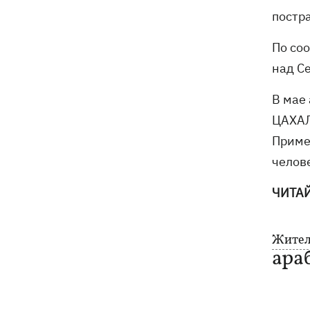
постр
По со
над С
В мае
ЦАХАЛ
Приме
челов
ЧИТА
Жител
ара