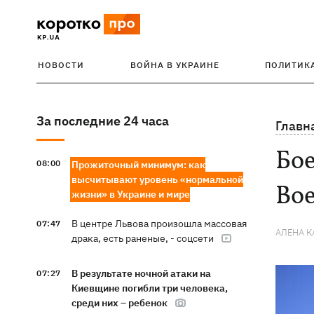
НОВОСТИ
ВОЙНА В УКРАИНЕ
ПОЛИТИК
За последние 24 часа
Главн
Бо
08:00
Прожиточный минимум: как
высчитывают уровень «нормальной
Во
жизни» в Украине и мире
В центре Львова произошла массовая
07:47
АЛЕНА 
драка, есть раненые, - соцсети
В результате ночной атаки на
07:27
Киевщине погибли три человека,
среди них – ребенок