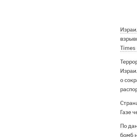
почты выгнали на жару, нашли - пса
накормили и забрали домой
Сенат США одобрил законопроект
20:40
Израи
Грэма об "адских санкциях" против РФ
взрыв
Зеленский впервые прибыл в Сербию
20:14
Times 
и рассказал о целях визита
​​Тер
Во Львове ввели карантинные
20:04
Израи
ограничения из-за обнаружения
бешенства у кота
о сокр
распо
Украина и Польша завершили
19:49
эксгумацию жертв Волынской
Стран
трагедии в двух селах на Волыни
Газе ч
В Будапеште после обмеления Дуная
19:16
По да
подняли со дна мотоцикл вермахта и
бомб н
останки двух солдат