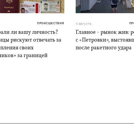
ПРОИСШЕСТВИЯ
4 августа
ПР
рали ли вашу личность?
Главное - рынок жив: 
нцы рискуют отвечать за
с «Петровки», выстояв
упления своих
после ракетного удара
ников» за границей