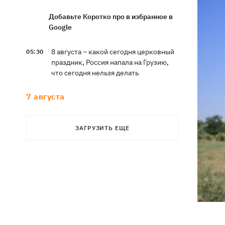
Добавьте Коротко про в избранное в
Google
8 августа – какой сегодня церковный
05:30
праздник, Россия напала на Грузию,
что сегодня нельзя делать
7 августа
Суспильне отреагировало на письмо
21:47
ЗАГРУЗИТЬ ЕЩЕ
Оли Поляковой с призывами
изменить правила Нацотбора
Во Львове выставили обгоревшие
21:20
экземпляры книг с уничтоженного
склада в Харькове
Собаку, которую сотрудники Новой
21:02