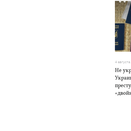
4 августа
Не ук
Украи
прест
«двой