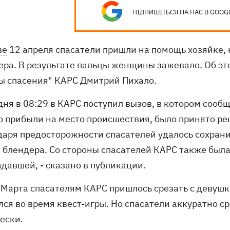
ПІДПИШІТЬСЯ НА НАС В GOOG
ве
12 апреля спасатели пришли на помощь хозяйке, 
ера. В результате пальцы женщины зажевало. Об эт
ы спасения" КАРС Дмитрий Пихало.
дня в 08:29 в КАРС поступил вызов, в котором сооб
о прибыли на место происшествия, было принято ре
даря предосторожности спасателей удалось сохранит
 блендера. Со стороны спасателей КАРС также был
давшей, - сказано в публикации.
8 Марта спасателям КАРС пришлось срезать с девуш
лся во время квест-игры. Но спасатели аккуратно с
ески.