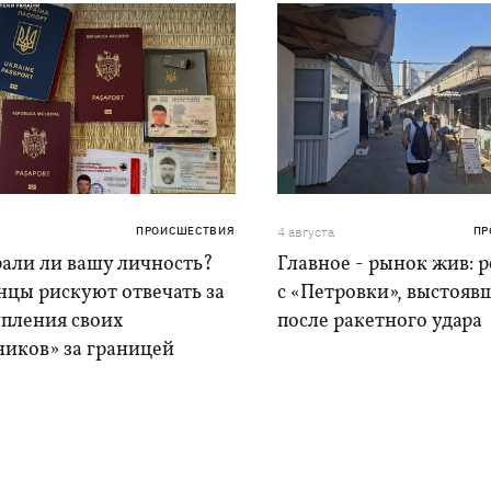
ПРОИСШЕСТВИЯ
4 августа
ПР
рали ли вашу личность?
Главное - рынок жив: 
нцы рискуют отвечать за
с «Петровки», выстояв
упления своих
после ракетного удара
ников» за границей