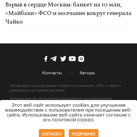
Взрыв в сердце Москвы: банкет на 10 млн,
«Майбахи» ФСО и молчание вокруг генерала
Чайко
Контакты
Авторы
Материалы под рубриками «Новости компании», «PR» и «Факт»
размещены на правах рекламы
Использование материалов разрешается при размещении
активной гиперссылки на KP.UA в первом абзаце.
Этот веб-сайт использует cookies для улучшения
взаимодействия с пользователем при посещении веб-
© ООО «ЮЛАВ МЕДИА»,2026. Все права защищены.
сайта. Использование веб-сайта означает согласие с
его
ПОЛИТИКОЙ COOKIES
Дизайн
СОГЛАСЕН
ПОДРОБНЕЕ