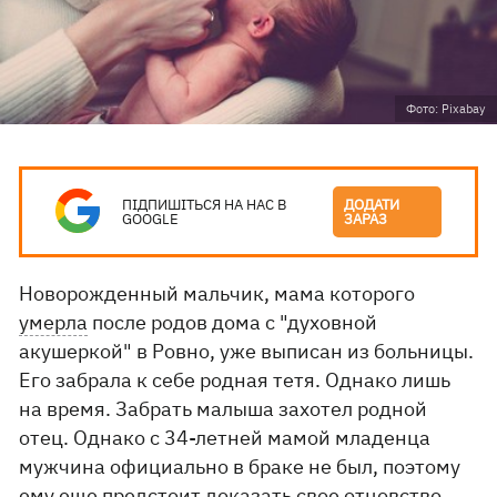
Фото: Pixabay
ПІДПИШІТЬСЯ НА НАС В
ДОДАТИ
GOOGLE
ЗАРАЗ
Новорожденный мальчик, мама которого
умерла
после родов дома с "духовной
акушеркой" в Ровно, уже выписан из больницы.
Его забрала к себе родная тетя. Однако лишь
на время. Забрать малыша захотел родной
отец. Однако с 34-летней мамой младенца
мужчина официально в браке не был, поэтому
ему еще предстоит доказать свое отцовство.