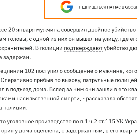
ПІДПИШІТЬСЯ НА НАС В GOOG
ссе 20 января мужчина совершил двойное убийство 
м головы, с одной из них он вышел на улицу, где е
охранителей. В полиции
подтверждают
убийство дв
а задержан.
спецлинии 102 поступило сообщение о мужчине, кото
. Оперативно прибыв по вызову, патрульные полице
л в подъезд дома. Вслед за ним они зашли в его кв
аками насильственной смерти, - рассказала обстоя
а полиции.
о уголовное производство по п.1 ч.2 ст.115 УК Укр
тория у дома оцеплена, с задержанным, в его кварт