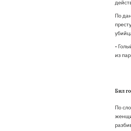
дейст
Киевщине погибли четыре человека,
среди них – ребенок (ОБНОВЛЕНО)
По да
прест
убийца
- Гол
из пар
Бил г
По сл
женщин
разби