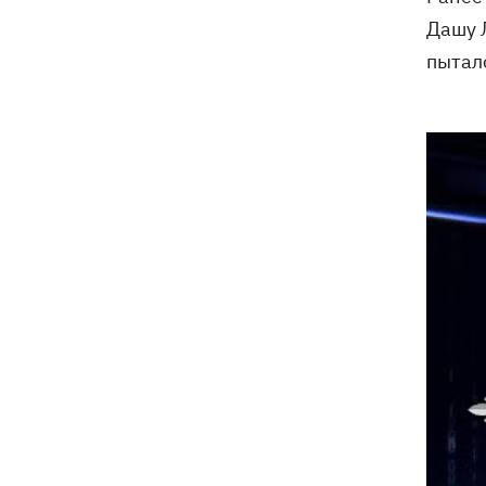
Дашу 
пыталс