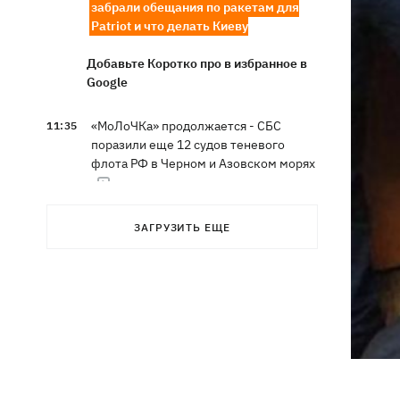
забрали обещания по ракетам для
Patriot и что делать Киеву
Добавьте Коротко про в избранное в
Google
«МоЛоЧКа» продолжается - СБС
11:35
поразили еще 12 судов теневого
флота РФ в Черном и Азовском морях
11:00
Свадьба Роналду: бум в аэропорту
ЗАГРУЗИТЬ ЕЩЕ
имени жениха, 5 детей у алтаря и
интрига с Месси
Энергосистема прошла рекордную
10:58
августовскую жару без отключений, -
Шмыгаль
Ни одной сбитой ракеты - ночью
10:05