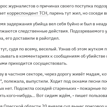
рос журналистов о причинах своего поступка подоз
ает
корреспондент ТСН
, парень тут жил, но соседи 
емя задержания убийца вел себя буйно и был в неад
лжаются следственные действия. Подозреваемого у
а, его доставили в рай
отдел.
тут, судя по всему, веселый. Узнав об этом жутком
азывать в комментариях к сообщениям об убийстве в
ыми приходится сосуществовать.
ву в частном секторе, через дорогу живёт мадам, к
", полежала, выпустили. Ходит под окнами песни поё
х нет. Подожгла соседей стареньких - пожарные по
ть кого-нибудь... Вот сидим ждём, - пишет пользов
 в Одесской области 20 января суд вынес приговор