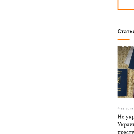
Стать
4 августа
Не ук
Украи
прест