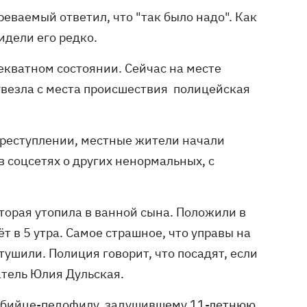
реваемый ответил, что "так было надо". Как
видели его редко.
екватном состоянии. Сейчас на месте
везла с места происшествия полицейская
 преступлении, местные жители начали
 соцсетях о других ненормальных, с
оторая утопила в ванной сына. Положили в
т в 5 утра. Самое страшное, что управы на
тушили. Полиция говорит, что посадят, если
атель Юлия Дульская.
убийце-педофилу
, задушившему 11-летнюю