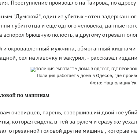
вия. Преступление произошло на Таирова, по адресу
нным "
Думской
", один из убитых - отец задержанн
упник убил отца и еще одного человека, данные ко
 вспорол брюшную полость, а другому отрезал голо
ый и окровавленный мужчина, обмотанный кишками 
адной, сел на лавочку и закурил, - рассказал изда
Полиция работает у дома в Одессе, где произ
Фото: Нацполиция Ук
оловой по машинам
овам очевидцев, парень, совершивший двойное убий
ы, которая сидела в ней за рулем и сразу же уехал
вал отрезанной головой другие машины, которые на