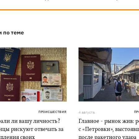
и по теме
ПРОИСШЕСТВИЯ
4 августа
ПР
рали ли вашу личность?
Главное - рынок жив: 
нцы рискуют отвечать за
с «Петровки», выстояв
упления своих
после ракетного удара