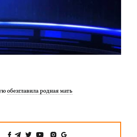
рую
обезглавила родная мать