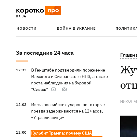
НОВОСТИ
ВОЙНА В УКРАИНЕ
ПОЛИТИК
За последние 24 часа
Главн
Жут
В Генштабе подтвердили поражение
12:32
Ильского и Сызранского НПЗ, а также
отц
поста наблюдения на буровой
"Сиваш"
НИКОЛА
Из-за российских ударов некоторые
12:02
поезда задерживаются на 12 часов, -
«Укрзализныця»
12:00
Кульбит Трампа: почему США