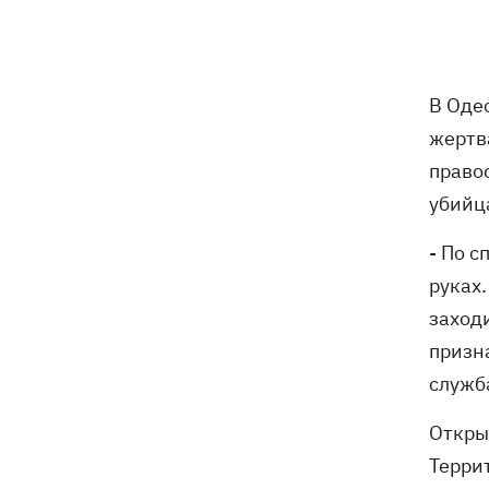
Россия атаковала баллистикой и
более 150 БпЛА
Фронтмен группы «Ногу свело!» Макс
09:17
В Оде
Покровский объяснил, зачем приехал
в Украину
жертва
право
Дороги в Буковеле превратились в
08:51
убийц
горные реки – мощный грозовой
ураган натворил беды на
Франковщине
- По 
руках
08:00
Прожиточный минимум: как
заходи
высчитывают уровень «нормальной
призн
жизни» в Украине и мире
служб
В центре Львова произошла массовая
07:47
драка, есть раненые, - соцсети
Открыт
Терри
В результате ночной атаки на
07:27