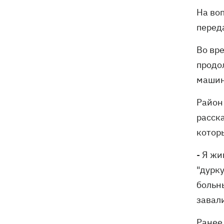
На воп
перед
Во вр
продо
машин
Район 
расск
котор
- Я жи
"дурку
больны
завали
Ранее