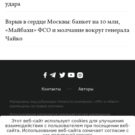
удара
Взрыв в сердце Москвы: банкет на 10 млн,
«Майбахи» ФСО и молчание вокруг генерала
Чайко
Контакты
Авторы
Материалы под рубриками «Новости компании», «PR» и «Факт»
размещены на правах рекламы
Использование материалов разрешается при размещении
активной гиперссылки на KP.UA в первом абзаце.
Этот веб-сайт использует cookies для улучшения
взаимодействия с пользователем при посещении веб-
© ООО «ЮЛАВ МЕДИА»,2026. Все права защищены.
сайта. Использование веб-сайта означает согласие с