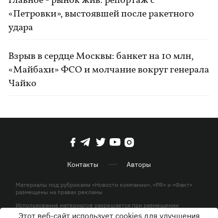
Главное - рынок жив: репортаж с
«Петровки», выстоявшей после ракетного
удара
Взрыв в сердце Москвы: банкет на 10 млн,
«Майбахи» ФСО и молчание вокруг генерала
Чайко
Контакты
Авторы
Материалы под рубриками «Новости компании», «PR» и «Факт»
размещены на правах рекламы
Использование материалов разрешается при размещении
активной гиперссылки на KP.UA в первом абзаце.
Этот веб-сайт использует cookies для улучшения