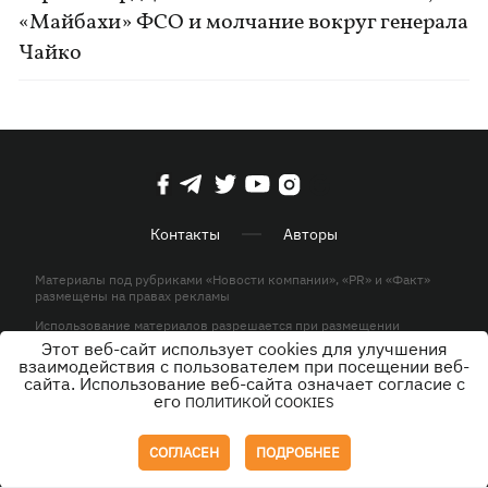
«Майбахи» ФСО и молчание вокруг генерала
Чайко
Контакты
Авторы
Материалы под рубриками «Новости компании», «PR» и «Факт»
размещены на правах рекламы
Использование материалов разрешается при размещении
активной гиперссылки на KP.UA в первом абзаце.
Этот веб-сайт использует cookies для улучшения
взаимодействия с пользователем при посещении веб-
© ООО «ЮЛАВ МЕДИА»,2026. Все права защищены.
сайта. Использование веб-сайта означает согласие с
его
ПОЛИТИКОЙ COOKIES
Дизайн
СОГЛАСЕН
ПОДРОБНЕЕ