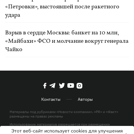
«Петровки», выстоявшей после ракетного
удара
Взрыв в сердце Москвы: банкет на 10 млн,
«Майбахи» ФСО и молчание вокруг генерала
Чайко
Контакты
Авторы
Материалы под рубриками «Новости компании», «PR» и «Факт»
размещены на правах рекламы
Использование материалов разрешается при размещении
активной гиперссылки на KP.UA в первом абзаце.
Этот веб-сайт использует cookies для улучшения