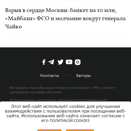
Взрыв в сердце Москвы: банкет на 10 млн,
«Майбахи» ФСО и молчание вокруг генерала
Чайко
Контакты
Авторы
Материалы под рубриками «Новости компании», «PR» и «Факт»
размещены на правах рекламы
Использование материалов разрешается при размещении
активной гиперссылки на KP.UA в первом абзаце.
Этот веб-сайт использует cookies для улучшения
взаимодействия с пользователем при посещении веб-
© ООО «ЮЛАВ МЕДИА»,2026. Все права защищены.
сайта. Использование веб-сайта означает согласие с
его
ПОЛИТИКОЙ COOKIES
Дизайн