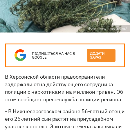
Фото: Фото: hr.npu.gov.ua/
ПІДПИШІТЬСЯ НА НАС В
ДОДАТИ
GOOGLE
ЗАРАЗ
В Херсонской области правоохранители
задержали отца действующего сотрудника
полиции с наркотиками на миллион гривен. Об
этом сообщает
пресс-служба
полиции региона.
- В Нижнесерогозском районе 56-летний отец и
его 26-летний сын растят на приусадебном
участке коноплю. Элитные семена заказывали