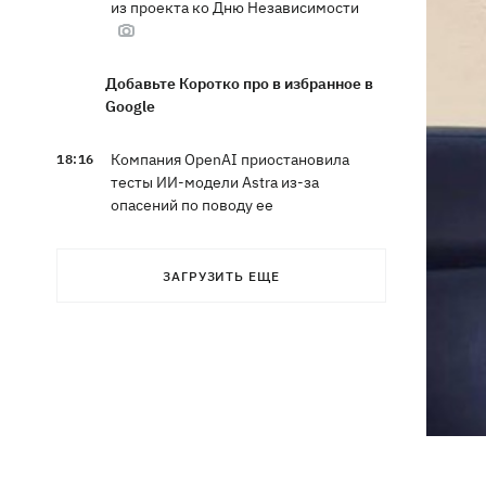
из проекта ко Дню Независимости
Добавьте Коротко про в избранное в
Google
Компания OpenAI приостановила
18:16
тесты ИИ-модели Astra из-за
опасений по поводу ее
кибервозможностей
ЗАГРУЗИТЬ ЕЩЕ
В Болгарии дрон взорвался недалеко
17:48
от крупного газопровода
После длительной болезни в
17:07
Аргентине умер отец Лионеля Месси
В Марганце и соседних населенных
16:39
пунктах возобновили водоснабжение