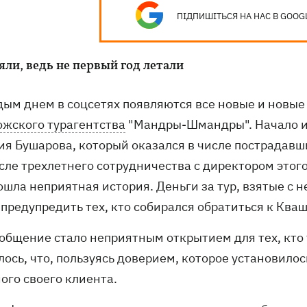
ПІДПИШІТЬСЯ НА НАС В GOOG
яли, ведь не первый год летали
дым днем в соцсетях появляются все новые и новые 
ожского турагентства
"Мандры-Шмандры". Начало и
ия Бушарова, который оказался в числе пострадавши
осле трехлетнего сотрудничества с директором это
шла неприятная история. Деньги за тур, взятые с не
предупредить тех, кто собирался обратиться к Кваш
ообщение стало неприятным открытием для тех, кто
ось, что, пользуясь доверием, которое установилос
ого своего клиента.