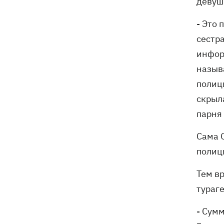
девуш
- Это 
сестра
инфор
назыв
полиц
скрыла
парня 
Сама О
полици
Тем в
тураг
- Сумм