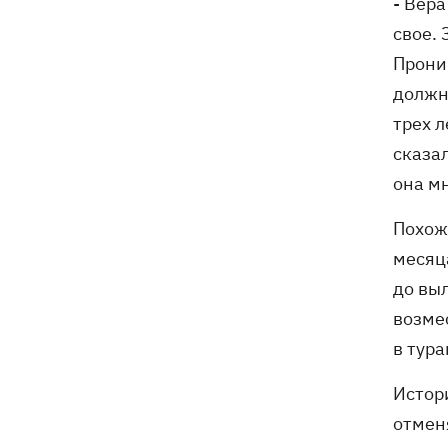
- Вера
свое. 
Пронин
должн
трех л
сказал
она мн
Похож
месяца
до вы
возме
в тура
Истори
отменя