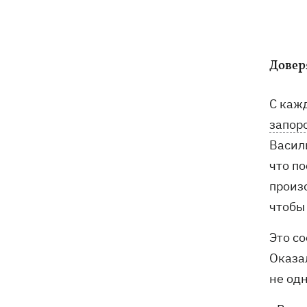
Россияне атаковали рейсовый
16:11
автобус в Никополе - есть жертвы
16:00
Довер
Конец света на 7 секунд: соцсети в
панике, ожидая 12 августа, и при чем
тут НАСА
С каж
запор
В США заверили, что Киев согласился
15:51
не нападать на нероссийские танкеры
Васил
в Черном море
что п
произо
США будут ежемесячно поставлять
15:28
Украине ракеты для Patriot, -
чтобы 
Зеленский
Это с
В Польше опровергли заявления о
15:08
Оказал
депортации украинцев призывного
не одн
возраста — "это популизм"