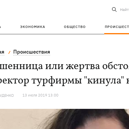
Найт
А
ЭКОНОМИКА
ОБЩЕСТВО
ПРОИСШЕС
ая
Происшествия
шенница или жертва обстоя
ректор турфирмы "кинула" 
13 июля 2019 13:00
РУДЕНКО