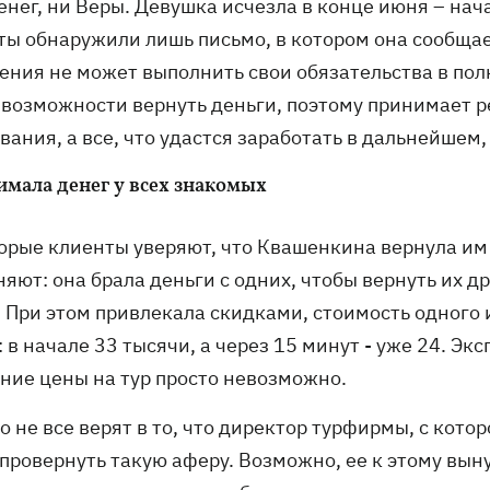
денег, ни Веры. Девушка исчезла в конце июня – на
ты обнаружили лишь письмо, в котором она сообщае
ния не может выполнить свои обязательства в полн
 возможности вернуть деньги, поэтому принимает р
ания, а все, что удастся заработать в дальнейшем
имала денег у всех знакомых
орые клиенты уверяют, что Квашенкина вернула им 
яют: она брала деньги с одних, чтобы вернуть их д
 При этом привлекала скидками, стоимость одного и
 в начале 33 тысячи, а через 15 минут - уже 24. Э
ние цены на тур просто невозможно.
 не все верят в то, что директор турфирмы, с кот
 провернуть такую аферу. Возможно, ее к этому вын