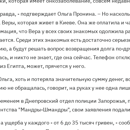
ки, которая имеет онкозаболевание, совсем недавн
правда, - подтверждает Ольга Пронина. – Но наскол
 Веры, которая живет в Киеве. Она же оплатила и ч
мация, что Вера у всех своих знакомых одолжила ра
ается. Среди этих знакомых есть достаточно серьез
ию, а будут решать вопрос возвращения долга по-др
сь, и никто не знает, где она сейчас. Телефон отк
из Египта, может, прячется у него.
льга, хоть и потеряла значительную сумму денег, вс
ю не обращалась, говорит, на руках у нее одна лиш
ременем в Днепровский отдел полиции Запорожья, 
ентства "Мандры-Шмандры", свои заявления подали
а ущерба у каждого - от 6 до 35 тысяч гривен, - со