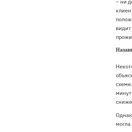
– ни 
клиен
положе
видит
прожив
Назан
Некот
объясн
схеме.
минут:
сниже
Однако
могла