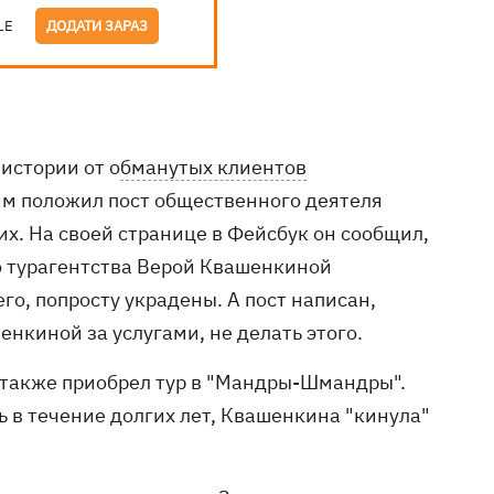
LE
ДОДАТИ ЗАРАЗ
истории от о
бманутых клиентов
м положил пост общественного деятеля
х. На своей странице в Фейсбук он сообщил,
го турагентства Верой Квашенкиной
го, попросту украдены. А пост написан,
енкиной за услугами, не делать этого.
 также приобрел тур в "Мандры-Шмандры".
ь в течение долгих лет, Квашенкина "кинула"