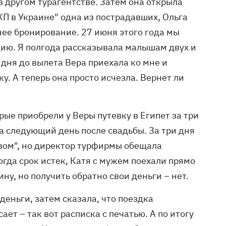
в другом турагентстве. Затем она открыла
"КП в Украине" одна из пострадавших, Ольга
нее бронирование. 27 июня этого года мы
цию. Я полгода рассказывала малышам двух и
 дня до вылета Вера приехала ко мне и
ку. А теперь она просто исчезла. Вернет ли
ые приобрели у Веры путевку в Египет за три
на следующий день после свадьбы. За три дня
зом", но директор турфирмы обещала
огда срок истек, Катя с мужем поехали прямо
ну, но получить обратно свои деньги – нет.
деньги, затем сказала, что поездка
сает – так вот расписка с печатью. А по итогу