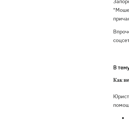
Запор
"Моше
прича
Впроч
соцсе
В тем
Как н
Юристы
помощ