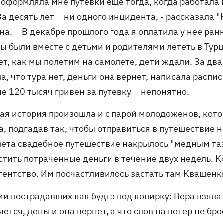
 оформляла мне путевки еще тогда, когда работала 
За десять лет – ни одного инцидента, - рассказала 
а. – В декабре прошлого года я оплатила у нее ран
ы были вместе с детьми и родителями лететь в Тур
ет, как мы полетим на самолете, дети ждали. За два
а, что тура нет, деньги она вернет, написала распис
е 120 тысяч гривен за путевку – непонятно.
ая история произошла и с парой молодоженов, котор
, подгадав так, чтобы отправиться в путешествие 
лета свадебное путешествие накрылось "медным та
стить потраченные деньги в течение двух недель. К
гентство. Им посчастливилось застать там Квашенки
и пострадавших как будто под копирку: Вера взяла 
ется, деньги она вернет, а что слов на ветер не бро