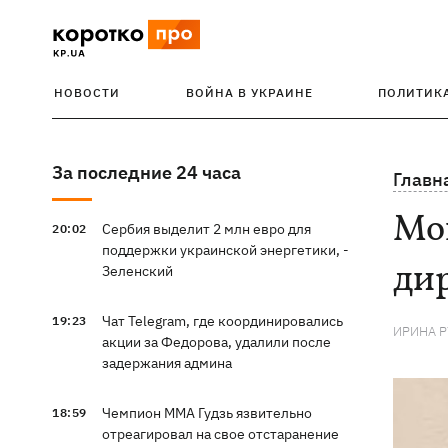
НОВОСТИ
ВОЙНА В УКРАИНЕ
ПОЛИТИК
За последние 24 часа
Главн
Мо
Сербия выделит 2 млн евро для
20:02
поддержки украинской энергетики, -
ди
Зеленский
Чат Telegram, где координировались
19:23
ИРИНА 
акции за Федорова, удалили после
задержания админа
Чемпион ММА Гудзь язвительно
18:59
отреагировал на свое отстаранение