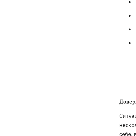
Доверя
Ситуац
неско
себе, 