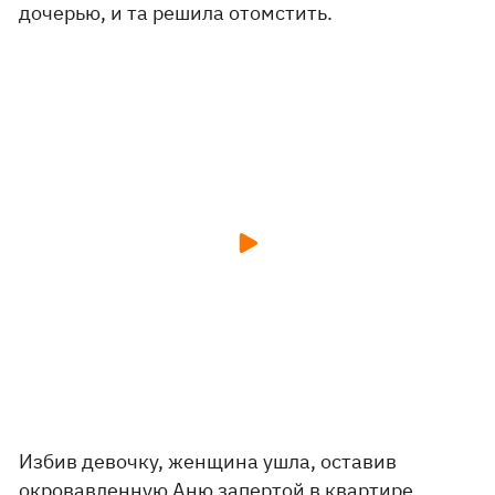
дочерью, и та решила отомстить.
Избив девочку, женщина ушла, оставив
окровавленную Аню запертой в квартире.