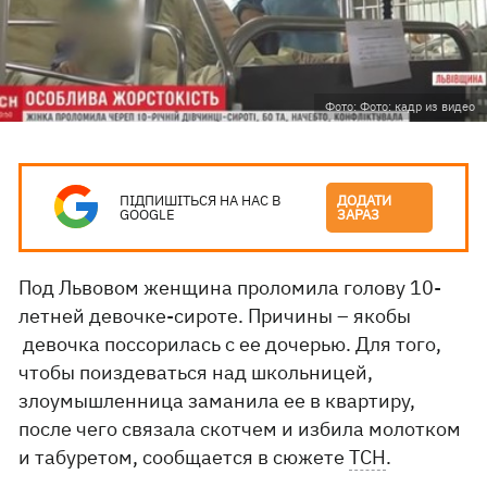
Фото: Фото: кадр из видео
ПІДПИШІТЬСЯ НА НАС В
ДОДАТИ
GOOGLE
ЗАРАЗ
Под Львовом женщина проломила голову 10-
летней девочке-сироте. Причины – якобы
девочка поссорилась с ее дочерью. Для того,
чтобы поиздеваться над школьницей,
злоумышленница заманила ее в квартиру,
после чего связала скотчем и избила молотком
и табуретом, сообщается в сюжете
ТСН
.