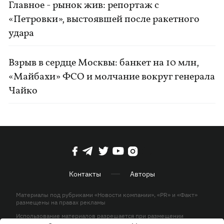
Главное - рынок жив: репортаж с
«Петровки», выстоявшей после ракетного
удара
Взрыв в сердце Москвы: банкет на 10 млн,
«Майбахи» ФСО и молчание вокруг генерала
Чайко
Контакты
Авторы
Материалы под рубриками «Новости компании», «PR» и «Факт»
размещены на правах рекламы
Использование материалов разрешается при размещении
активной гиперссылки на KP.UA в первом абзаце.