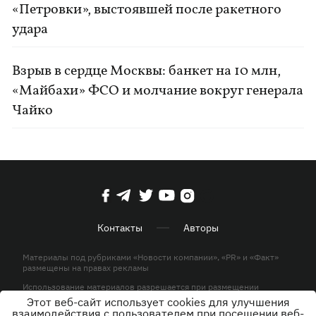
«Петровки», выстоявшей после ракетного
удара
Взрыв в сердце Москвы: банкет на 10 млн,
«Майбахи» ФСО и молчание вокруг генерала
Чайко
Контакты
Авторы
Материалы под рубриками «Новости компании», «PR» и «Факт»
размещены на правах рекламы
Использование материалов разрешается при размещении
активной гиперссылки на KP.UA в первом абзаце.
Этот веб-сайт использует cookies для улучшения
взаимодействия с пользователем при посещении веб-