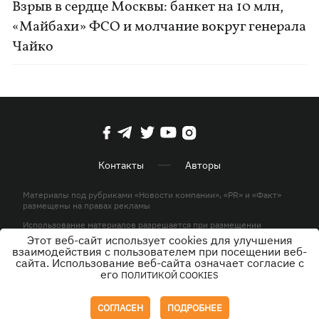
Взрыв в сердце Москвы: банкет на 10 млн,
«Майбахи» ФСО и молчание вокруг генерала
Чайко
Контакты
Авторы
Материалы под рубриками «Новости компании», «PR» и «Факт»
размещены на правах рекламы
Использование материалов разрешается при размещении
активной гиперссылки на KP.UA в первом абзаце.
Этот веб-сайт использует cookies для улучшения
взаимодействия с пользователем при посещении веб-
© ООО «ЮЛАВ МЕДИА»,2026. Все права защищены.
сайта. Использование веб-сайта означает согласие с
его
ПОЛИТИКОЙ COOKIES
Дизайн
СОГЛАСЕН
ПОДРОБНЕЕ