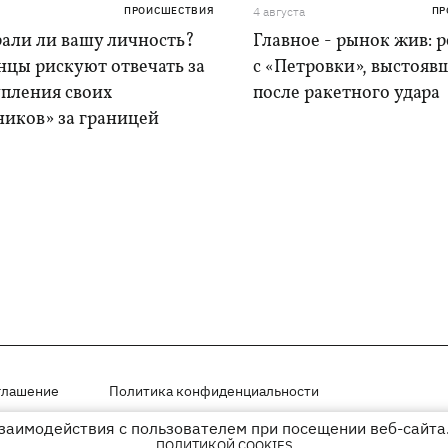
ПРОИСШЕСТВИЯ
4 августа
ПР
рали ли вашу личность?
Главное - рынок жив: 
нцы рискуют отвечать за
с «Петровки», выстояв
упления своих
после ракетного удара
ников» за границей
глашение
Политика конфиденциальности
взаимодействия с пользователем при посещении веб-сайта.
мещены на правах рекламы
ПОЛИТИКОЙ COOKIES