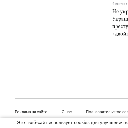
4 августа
Не ук
Украи
прест
«двой
Реклама на сайте
О нас
Пользовательское со
Этот веб-сайт использует cookies для улучшения 
Материалы под рубриками «Новости компании», «PR» и «Факт» раз