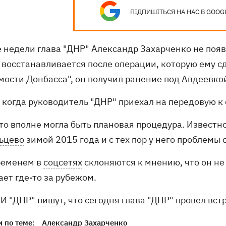
ПІДПИШІТЬСЯ НА НАС В GOOG
 недели глава "ДНР" Александр Захарченко не появл
н восстанавливается после операции, которую ему 
мости Донбасса
", он получил ранение под Авдеевко
 когда руководитель "ДНР" приехал на передовую к 
то вполне могла быть плановая процедура. Известно
ьцево
зимой 2015 года и с тех пор у него проблемы с
ременем в
соцсетях
склоняются к мнению, что он не 
ет где-то за рубежом.
МИ "ДНР"
пишут
, что сегодня глава "ДНР" провел в
 по теме:
Александр Захарченко