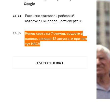
Google
Россияне атаковали рейсовый
16:11
автобус в Никополе - есть жертвы
16:00
Конец света на 7 секунд: соцсети в
панике, ожидая 12 августа, и при чем
тут НАСА
В США заверили, что Киев согласился
15:51
не нападать на нероссийские танкеры
ЗАГРУЗИТЬ ЕЩЕ
в Черном море
США будут ежемесячно поставлять
15:28
Украине ракеты для Patriot, -
Зеленский
В Польше опровергли заявления о
15:08
депортации украинцев призывного
возраста — "это популизм"