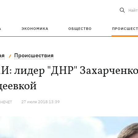
Найт
А
ЭКОНОМИКА
ОБЩЕСТВО
ПРОИСШЕС
ая
Происшествия
: лидер "ДНР" Захарченко
деевкой
27 июля 2018 13:39
 НЕЧЕТ