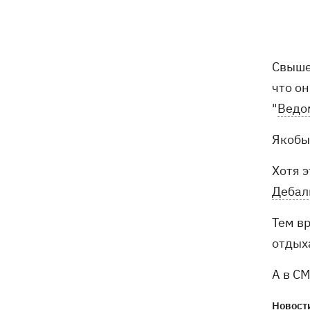
На Буковине задержали мужчину,
14:36
который 11 дней скрывался в лесу
после того, как ранил полицейских
Свыше
что о
В Киевской области вспыхнул пожар в
14:09
"
Ведо
приюте для животных «Сириус» -
погибли 8 собак
Якобы
Россияне убили своими дронами
13:01
Хотя э
директора киевской школы, ее мужа
и внука
Дебал
Тем в
13:00
Квас, переживший князей, бочки и
кока-колу тоже переживет: почему
отдыха
украинцы до сих пор любят этот
напиток
А в С
Новости