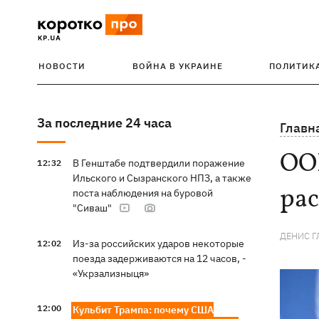
НОВОСТИ
ВОЙНА В УКРАИНЕ
ПОЛИТИК
За последние 24 часа
Главн
ОО
В Генштабе подтвердили поражение
12:32
Ильского и Сызранского НПЗ, а также
рас
поста наблюдения на буровой
"Сиваш"
ДЕНИС Г
Из-за российских ударов некоторые
12:02
поезда задерживаются на 12 часов, -
«Укрзализныця»
12:00
Кульбит Трампа: почему США