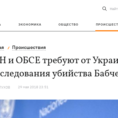
Найт
А
ЭКОНОМИКА
ОБЩЕСТВО
ПРОИСШЕС
ая
Происшествия
Н и ОБСЕ требуют от Укра
следования убийства Бабч
29 мая 2018 23:51
ЛУХОВ