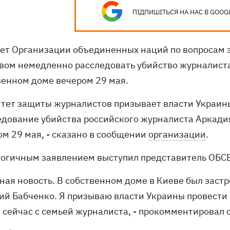
ПІДПИШІТЬСЯ НА НАС В GOOG
ет Организации объединенных наций по вопросам з
вом немедленно расследовать убийство журналиста
венном доме вечером 29 мая.
итет защиты журналистов призывает власти Украин
едование убийства российского журналиста Аркадия
ом 29 мая, - сказано в сообщении
организации
.
логичным заявлением выступил представитель ОБСЕ
сная новость. В собственном доме в Киеве был зас
ий Бабченко. Я призываю власти Украины провести
 сейчас с семьей журналиста, - прокомментировал 