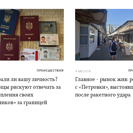
ПРОИСШЕСТВИЯ
4 августа
ПР
рали ли вашу личность?
Главное - рынок жив: 
нцы рискуют отвечать за
с «Петровки», выстояв
упления своих
после ракетного удара
ников» за границей