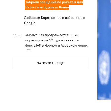
забрали обещания по ракетам для
Patriot и что делать Киеву
Добавьте Коротко про в избранное в
Google
«МоЛоЧКа» продолжается - СБС
11:35
поразили еще 12 судов теневого
флота РФ в Черном и Азовском морях
11:00
Свадьба Роналду: бум в аэропорту
ЗАГРУЗИТЬ ЕЩЕ
имени жениха, 5 детей у алтаря и
интрига с Месси
Энергосистема прошла рекордную
10:58
августовскую жару без отключений, -
Шмыгаль
Ни одной сбитой ракеты - ночью
10:05