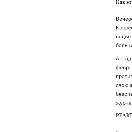
Киевщине погибли четыре человека,
Как э
среди них – ребенок (ОБНОВЛЕНО)
Вечер
Корре
подъез
больн
Аркад
февра
против
свою 
безоп
журна
РЕАК