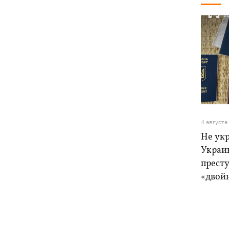
4 августа
Не ук
Украи
прест
«двой