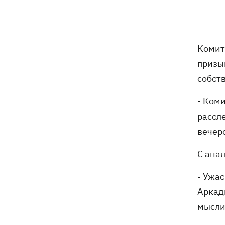
Россия атаковала баллистикой и
более 150 БпЛА
Фронтмен группы «Ногу свело!» Макс
09:17
Комит
Покровский объяснил, зачем приехал
в Украину
призы
собст
Дороги в Буковеле превратились в
08:51
горные реки – мощный грозовой
- Ком
ураган натворил беды на
Франковщине
рассл
вечер
08:00
Прожиточный минимум: как
высчитывают уровень «нормальной
С ана
жизни» в Украине и мире
- Ужа
В центре Львова произошла массовая
07:47
Аркад
драка, есть раненые, - соцсети
мысли
В результате ночной атаки на
07:27