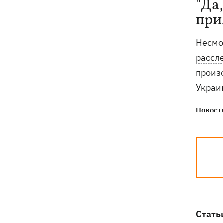
"Да
при
Несмо
рассл
произо
Украин
Новости
Стать